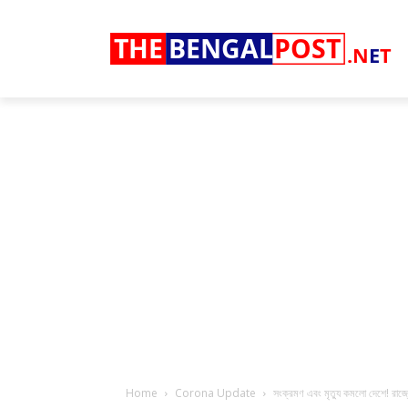
THE
BENGAL
POST
.N
E
T
Home
Corona Update
সংক্রমণ এবং মৃত্যু কমলো দেশে! রাজ্যে স