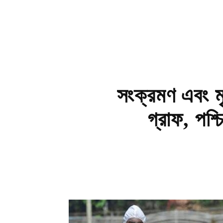
সংক্রমণ এবং মৃ
গ্রাফ, পশ্