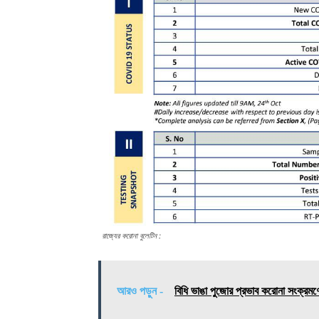
রাজ্যের করোনা বুলেটিন :
আরও পড়ুন -
বিধি ভাঙা পুজোর প্রভাব করোনা সংক্রমণে! 