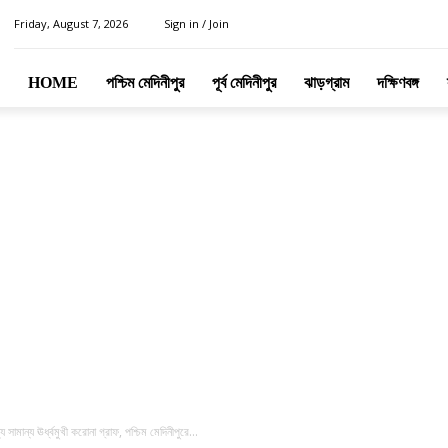
Friday, August 7, 2026
Sign in / Join
HOME
পশ্চিম মেদিনীপুর
পূর্ব মেদিনীপুর
ঝাড়গ্রাম
দক্ষিণবঙ্গ
ামান্য ঊর্ধ্বমুখী করোনা গ্রাফ, পশ্চিম মেদিনীপুরে...