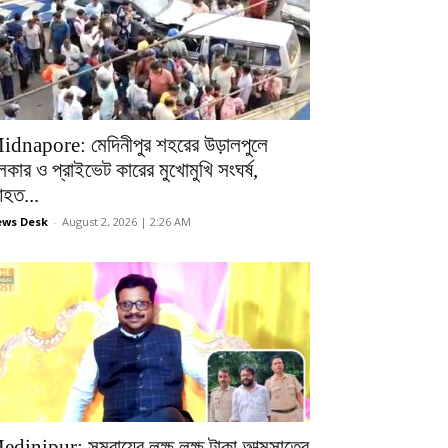
idnapore: মেদিনীপুর শহরের উড়ালপুলে
লকার ও প্রাইভেট কারের মুখোমুখি সংঘর্ষ,
হত...
ws Desk
-
August 2, 2026 | 2:26 AM
edinipur: সমবায়ের লক্ষ লক্ষ টাকা আত্মসাতের