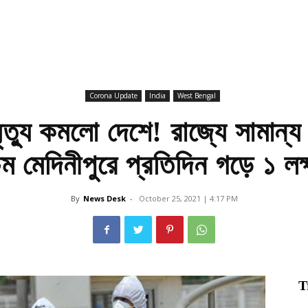
Corona Update
India
West Bengal
ত্যু কমলো দেশে! রাজ্যে সামান্য ঊ
চিম মেদিনীপুরে প্রতিদিন গড়ে ১ লক
By
News Desk
-
October 25, 2021 | 4:17 PM
T