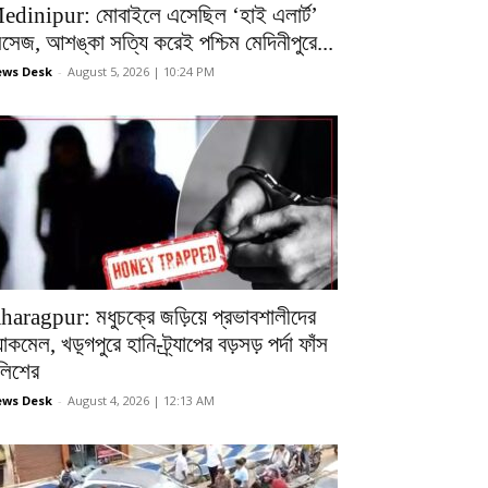
edinipur: মোবাইলে এসেছিল ‘হাই এলার্ট’
েসেজ, আশঙ্কা সত্যি করেই পশ্চিম মেদিনীপুরে...
ws Desk
-
August 5, 2026 | 10:24 PM
haragpur: মধুচক্রে জড়িয়ে প্রভাবশালীদের
ল্যাকমেল, খড়্গপুরে হানি-ট্র্যাপের বড়সড় পর্দা ফাঁস
ুলিশের
ws Desk
-
August 4, 2026 | 12:13 AM