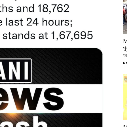
M
পু
আ
Ne
M