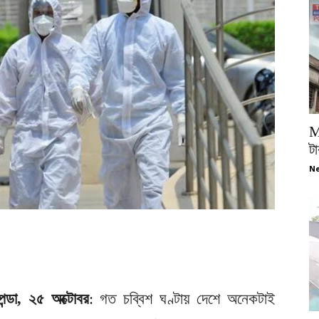
M
টা
Ne
পন্ডা, ২৫ অক্টোবর
: গত চব্বিশ ঘণ্টায় দেশে অনেকটাই