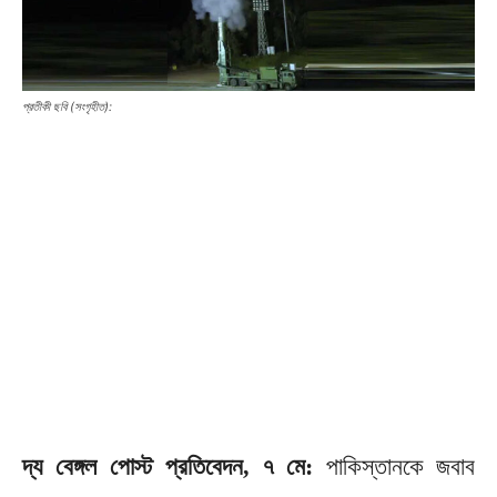
প্রতীকী ছবি (সংগৃহীত):
দ্য বেঙ্গল পোস্ট প্রতিবেদন, ৭ মে:
পাকিস্তানকে জবাব