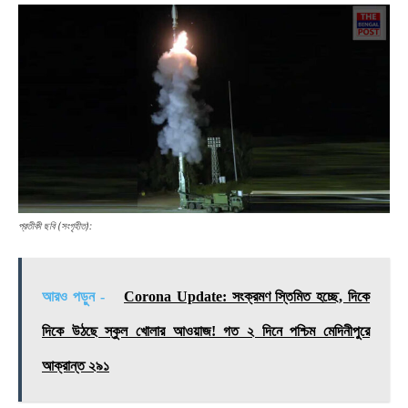
প্রতীকী ছবি (সংগৃহীত):
আরও পড়ুন -
Corona Update: সংক্রমণ স্তিমিত হচ্ছে, দিকে
দিকে উঠছে স্কুল খোলার আওয়াজ! গত ২ দিনে পশ্চিম মেদিনীপুরে
আক্রান্ত ২৯১