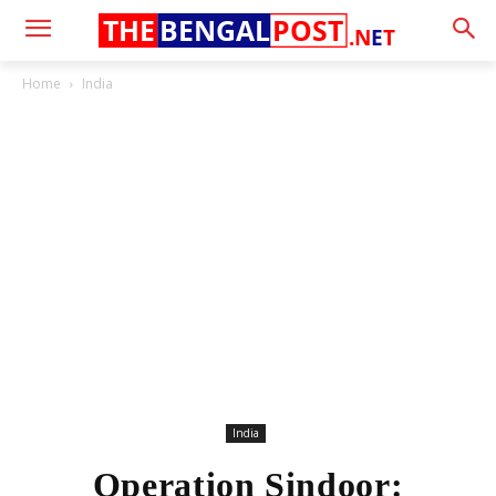
THE
BENGAL
POST
.N
E
T
Home
India
India
Operation Sindoor: