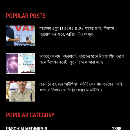
POPULAR POSTS
করোনার ওষুধ DRDO-র 2G কাদের উপর, কিভাবে
প্রয়োগ করা যাবে, জানিয়ে দিল সংস্থা
আতঙ্কের নাম ‘বজ্রপাত’! ভারতের মতো উন্নয়নশীল দেশে
একে উপেক্ষা করেই ‘মৃত্যু’ ডেকে আনা হচ্ছে
একদিনে ৫২ জন আইপিএস বদলি! ফের ঝাড়গ্রামের এসপি
বদল, তালিকায় মেদিনীপুর রেঞ্জের ডিআইজি’ও
POPULAR CATEGORY
PASCHIM MEDINIPUR
2388