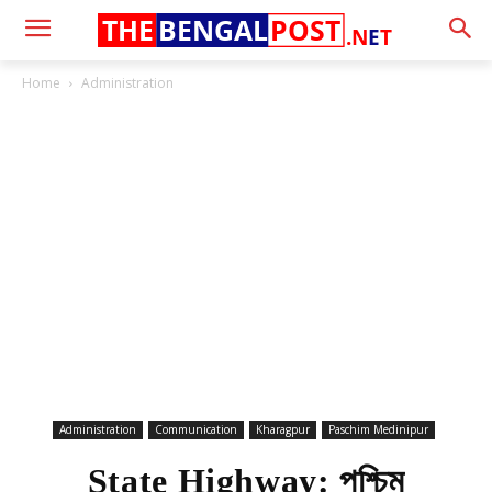
THE
BENGAL
POST
.N
E
T
Home
Administration
Administration
Communication
Kharagpur
Paschim Medinipur
State Highway: পশ্চিম