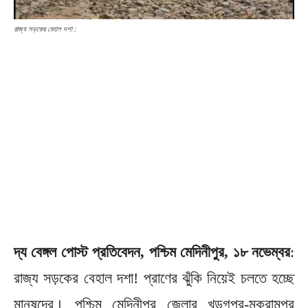
রাজ্য সড়কের বেহাল দশা :
দ্য বেঙ্গল পোস্ট প্রতিবেদন, পশ্চিম মেদিনীপুর, ১৮ নভেম্বর
:
রাজ্য সড়কের বেহাল দশা! প্রাণের ঝুঁকি নিয়েই চলতে হচ্ছে
মানুষদের। পশ্চিম মেদিনীপুর জেলার খড়গপুর-মকরামপুর