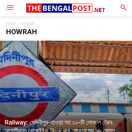
THE
BENGAL
POST
.N
E
T
Home
Howrah
HOWRAH
Railway: মেদিনীপুর-হাওড়া সহ ১০-টি লোকাল ট্রেন
আগামীকাল থেকেই! ৫ টা ৩৫ এর লোকাল সহ ১৬ জোড়া