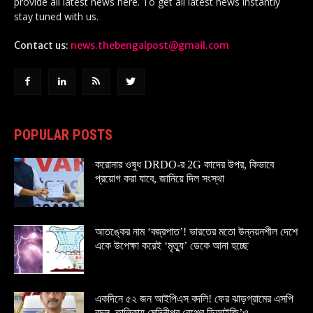
provide all latest news here. To get all latest news instantly
stay tuned with us.
Contact us:
news.thebengalpost@gmail.com
POPULAR POSTS
করোনার ওষুধ DRDO-র 2G কাদের উপর, কিভাবে
প্রয়োগ করা যাবে, জানিয়ে দিল সংস্থা
আতঙ্কের নাম ‘বজ্রপাত’! ভারতের মতো উন্নয়নশীল দেশে
একে উপেক্ষা করেই ‘মৃত্যু’ ডেকে আনা হচ্ছে
একদিনে ৫২ জন আইপিএস বদলি! ফের ঝাড়গ্রামের এসপি
বদল, তালিকায় মেদিনীপুর রেঞ্জের ডিআইজি’ও