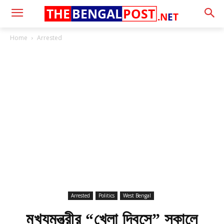
THE
BENGAL
POST
.N
E
T
Home
Arrested
Arrested
Politics
West Bengal
মুখ্যমন্ত্রীর “খেলা দিবসে” সকালে