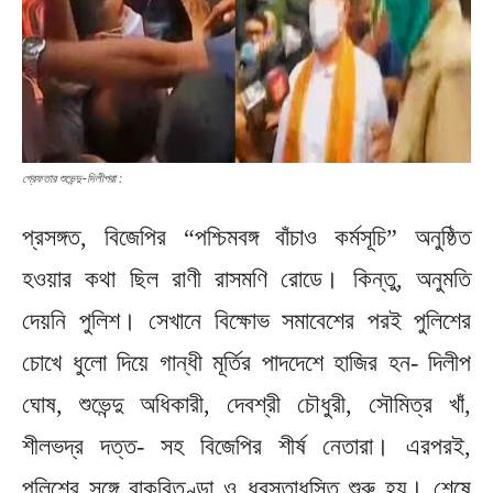
গ্রেফতার শুভেন্দু-দিলীপরা :
প্রসঙ্গত, বিজেপির “পশ্চিমবঙ্গ বাঁচাও কর্মসূচি” অনুষ্ঠিত
হওয়ার কথা ছিল রাণী রাসমণি রোডে। কিন্তু, অনুমতি
দেয়নি পুলিশ। সেখানে বিক্ষোভ সমাবেশের পরই পুলিশের
চোখে ধুলো দিয়ে গান্ধী মূর্তির পাদদেশে হাজির হন- দিলীপ
ঘোষ, শুভেন্দু অধিকারী, দেবশ্রী চৌধুরী, সৌমিত্র খাঁ,
শীলভদ্র দত্ত- সহ বিজেপির শীর্ষ নেতারা। এরপরই,
পুলিশের সঙ্গে বাকবিতণ্ডা ও ধ্বস্তাধস্তি শুরু হয়। শেষে