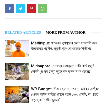
RELATED ARTICLES
MORE FROM AUTHOR
Medinipur: ঋতব্রত তৃণমূলের জেলা সভাপতি হয়ে
উচ্ছ্বসিত প্রদীপ, ভূয়সী প্রশংসা শুভেন্দু-দিলীপের
Midnapore: নেপথ্যে মহাকুম্ভ নাকি বার্ড ফ্লু?
মেদিনীপুর সহ রাজ্য জুড়ে দাম কমল মাংস-ডিমের
WB Budget: ডিএ বাড়ল ৪ শতাংশ, কার্যকর এপ্রিল
থেকে! ঘাটাল মাস্টার প্ল্যানে বরাদ্দ ৫০০ কোটি, আপাতত
বাড়ছেনা ‘লক্ষ্মীর ভান্ডার’