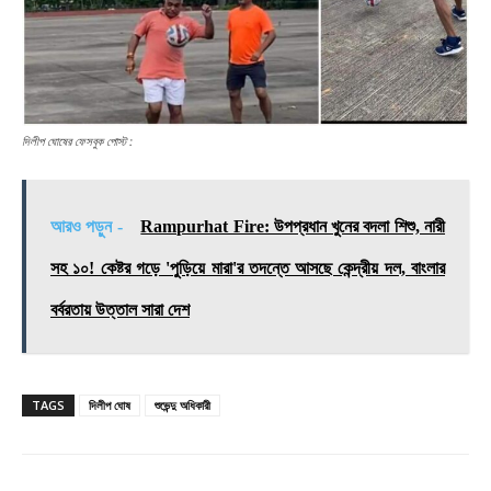
দিলীপ ঘোষের ফেসবুক পোস্ট :
আরও পড়ুন -
Rampurhat Fire: উপপ্রধান খুনের বদলা শিশু, নারী
সহ ১০! কেষ্টর গড়ে 'পুড়িয়ে মারা'র তদন্তে আসছে কেন্দ্রীয় দল, বাংলার
বর্বরতায় উত্তাল সারা দেশ
TAGS
দিলীপ ঘোষ
শুভেন্দু অধিকারী