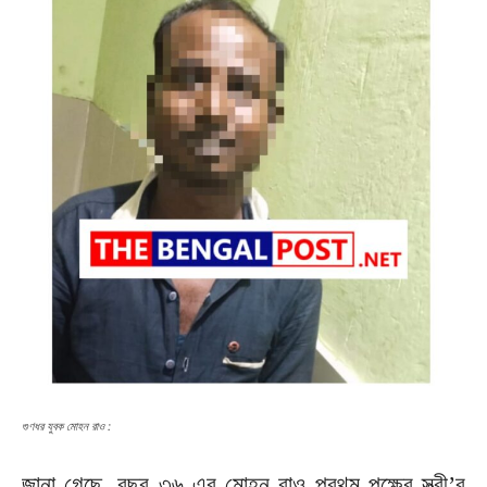
গুণধর যুবক মোহন রাও :
জানা গেছে, বছর ৩৬ এর মোহন রাও প্রথম পক্ষের স্ত্রী’র