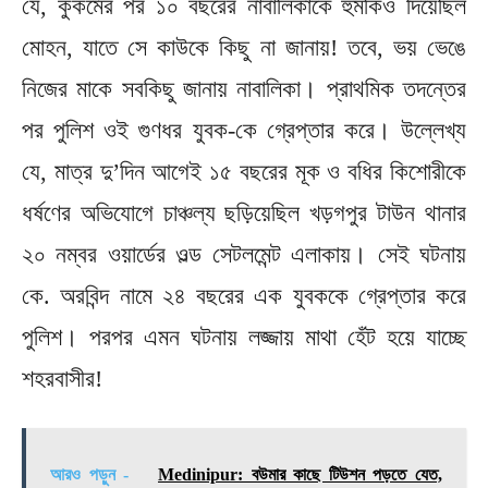
যে, কুকর্মের পর ১০ বছরের নাবালিকাকে হুমকিও দিয়েছিল
মোহন, যাতে সে কাউকে কিছু না জানায়! তবে, ভয় ভেঙে
নিজের মাকে সবকিছু জানায় নাবালিকা। প্রাথমিক তদন্তের
পর পুলিশ ওই গুণধর যুবক-কে গ্রেপ্তার করে। উল্লেখ্য
যে, মাত্র দু’দিন আগেই ১৫ বছরের মূক ও বধির কিশোরীকে
ধর্ষণের অভিযোগে চাঞ্চল্য ছড়িয়েছিল খড়গপুর টাউন থানার
২০ নম্বর ওয়ার্ডের ওল্ড সেটলমেন্ট এলাকায়। সেই ঘটনায়
কে. অরবিন্দ নামে ২৪ বছরের এক যুবককে গ্রেপ্তার করে
পুলিশ। পরপর এমন ঘটনায় লজ্জায় মাথা হেঁট হয়ে যাচ্ছে
শহরবাসীর!
আরও পড়ুন -
Medinipur: বউমার কাছে টিউশন পড়তে যেত,