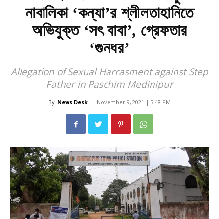
নাবালিকা ‘কন্যা’র শ্লীলতাহানিতে
অভিযুক্ত ‘সৎ বাবা’, গ্রেফতার
‘গুনধর’
Allegation of Sexual Harrasment against Step
Father in Paschim Medinipur
By
News Desk
-
November 9, 2021 | 7:48 PM