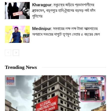
Kharagpur: মধুচক্রে জড়িয়ে প্রভাবশালীদের
ব্ল্যাকমেল, খড়্গপুরে হানি-ট্র্যাপের বড়সড় পর্দা ফাঁস
পুলিশের
Medinipur: সমবায়ের লক্ষ লক্ষ টাকা আত্মসাতের
অপরাধে সবংয়ের দাপুটে তৃণমূল নেতার ৫ বছরের জেল
Trending News