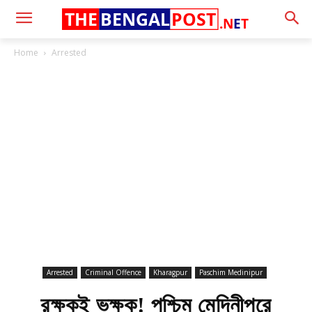
THE
BENGAL
POST
.N
E
T
Home
Arrested
Arrested
Criminal Offence
Kharagpur
Paschim Medinipur
রক্ষকই ভক্ষক! পশ্চিম মেদিনীপুরে