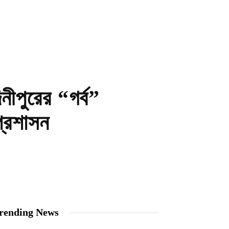
নীপুরের “গর্ব”
প্রশাসন
rending News