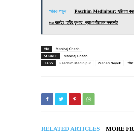
আরও পড়ুন -
Paschim Medinipur: হরিনাম করতে ক
৬০ জনই! 'হরির কৃপায়' প্রাণে বাঁচলেন সকলেই
VIA
Maniraj Ghosh
SOURCE
Maniraj Ghosh
TAGS
Paschim Medinipur
Pranati Nayek
পশ্চিম
RELATED ARTICLES
MORE F