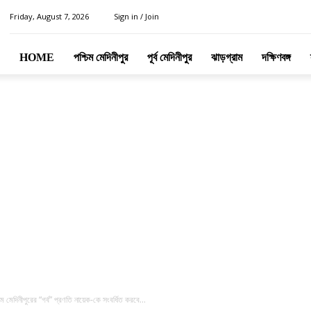
Friday, August 7, 2026
Sign in / Join
HOME
পশ্চিম মেদিনীপুর
পূর্ব মেদিনীপুর
ঝাড়গ্রাম
দক্ষিণবঙ্গ
 মেদিনীপুরের “গর্ব” প্রণতি নায়েক-কে সংবর্ধিত করবে...