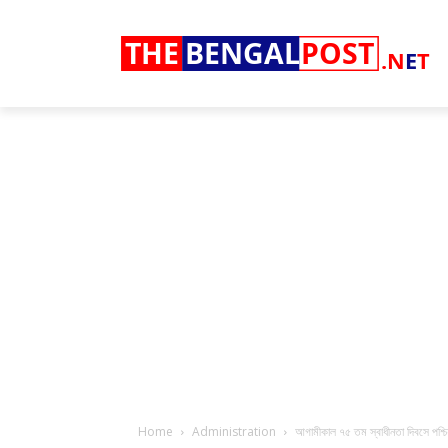
THE
BENGAL
POST
.N
E
T
Home
Administration
আগামীকাল ৭৫ তম স্বাধীনতা দিবসে পশ্চিম