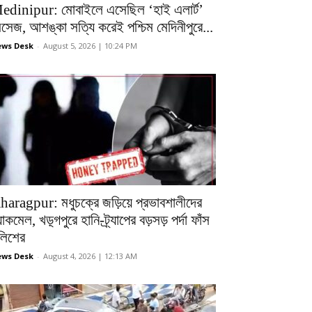
edinipur: মোবাইলে এসেছিল ‘হাই এলার্ট’
েসেজ, আশঙ্কা সত্যি করেই পশ্চিম মেদিনীপুরে...
ws Desk
-
August 5, 2026 | 10:24 PM
haragpur: মধুচক্রে জড়িয়ে প্রভাবশালীদের
ল্যাকমেল, খড়্গপুরে হানি-ট্র্যাপের বড়সড় পর্দা ফাঁস
ুলিশের
ws Desk
-
August 4, 2026 | 12:13 AM