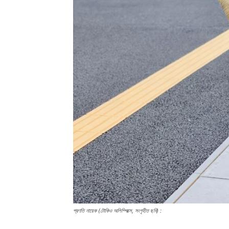
প্রণতি নায়েক (টোকিও অলিম্পিক্সে, সংগৃহীত ছবি) :