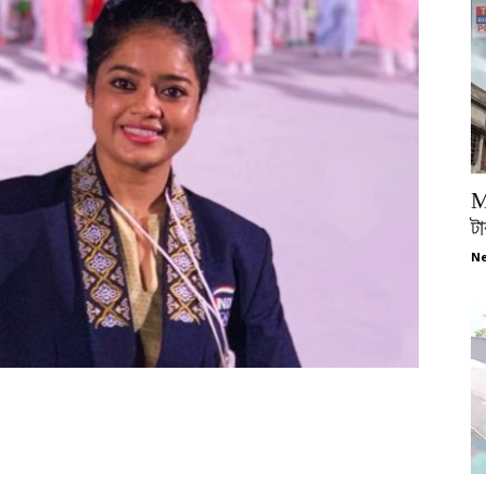
M
টা
Ne