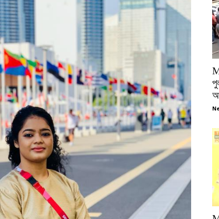
M
পু
আ
Ne
M