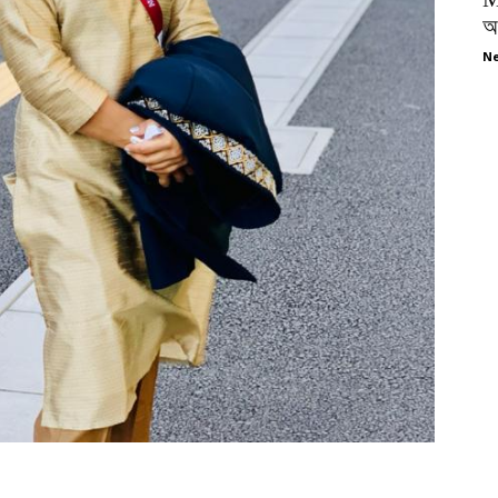
অপ
Ne