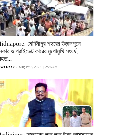
idnapore: মেদিনীপুর শহরের উড়ালপুলে
লকার ও প্রাইভেট কারের মুখোমুখি সংঘর্ষ,
হত...
ws Desk
-
August 2, 2026 | 2:26 AM
edinipur: সমবায়ের লক্ষ লক্ষ টাকা আত্মসাতের