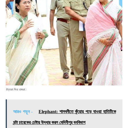
উত্তরা সিংহ হাজরা :
আরও পড়ুন -
Elephant: শালবনীতে কুঁয়োয় পড়ে যাওয়া হাতিটিকে
ঘন্টা চারেকের চেষ্টায় উদ্ধার করল মেদিনীপুর বনবিভাগ