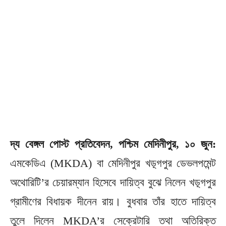
দ্য বেঙ্গল পোস্ট প্রতিবেদন, পশ্চিম মেদিনীপুর, ১০ জুন:
এমকেডিএ (MKDA) বা মেদিনীপুর খড়্গপুর ডেভলপমেন্ট
অথোরিটি’র চেয়ারম্যান হিসেবে দায়িত্ব বুঝে নিলেন খড়্গপুর
গ্রামীণের বিধায়ক দীনেন রায়। বুধবার তাঁর হাতে দায়িত্ব
তুলে দিলেন MKDA’র সেক্রেটারি তথা অতিরিক্ত