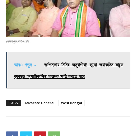
মেদিনীপুরে দিলীপ ঘোষ :
আরও পড়ুন -
দুঃশ্চিন্তায় মিমির অনুরাগীরা! ভুয়ো ভ্যাকসিন কান্ডে
ব্যবহৃত 'অ্যামিকাসিন' মারাত্মক ক্ষতি করতে পারে
TAGS
Advocate General
West Bengal