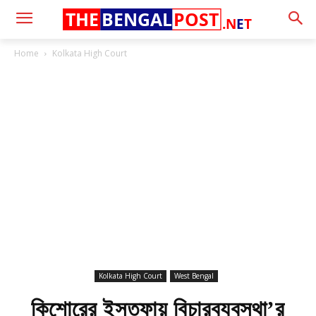
THE
BENGAL
POST
.N
E
T
Home
Kolkata High Court
Kolkata High Court
West Bengal
কিশোরের ইস্তফায় বিচারব্যবস্থা’র