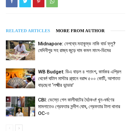
RELATED ARTICLES
MORE FROM AUTHOR
Midnapore: নেপথ্যে মহাকুম্ভ নাকি বার্ড ফ্লু?
মেদিনীপুর সহ রাজ্য জুড়ে দাম কমল মাংস-ডিমের
WB Budget: ডিএ বাড়ল ৪ শতাংশ, কার্যকর এপ্রিল
থেকে! ঘাটাল মাস্টার প্ল্যানে বরাদ্দ ৫০০ কোটি, আপাতত
বাড়ছেনা ‘লক্ষ্মীর ভান্ডার’
CBI: ভেস্তে গেল কালীঘাটের বৈঠকও! খুন-ধর্ষণের
মামলাতেও গ্রেফতার সন্দীপ ঘোষ, গ্রেফতার টালা থানার
OC-ও