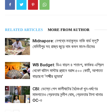
RELATED ARTICLES
MORE FROM AUTHOR
Midnapore: নেপথ্যে মহাকুম্ভ নাকি বার্ড ফ্লু?
মেদিনীপুর সহ রাজ্য জুড়ে দাম কমল মাংস-ডিমের
WB Budget: ডিএ বাড়ল ৪ শতাংশ, কার্যকর এপ্রিল
থেকে! ঘাটাল মাস্টার প্ল্যানে বরাদ্দ ৫০০ কোটি, আপাতত
বাড়ছেনা ‘লক্ষ্মীর ভান্ডার’
CBI: ভেস্তে গেল কালীঘাটের বৈঠকও! খুন-ধর্ষণের
মামলাতেও গ্রেফতার সন্দীপ ঘোষ, গ্রেফতার টালা থানার
OC-ও