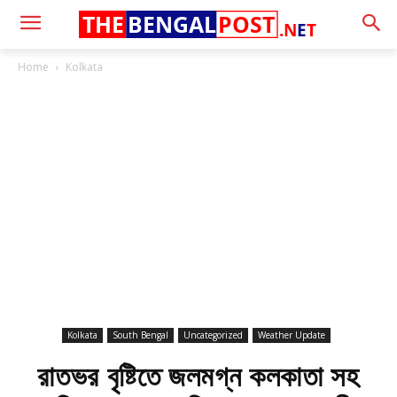
THE
BENGAL
POST
.N
E
T
Home
Kolkata
Kolkata
South Bengal
Uncategorized
Weather Update
রাতভর বৃষ্টিতে জলমগ্ন কলকাতা সহ