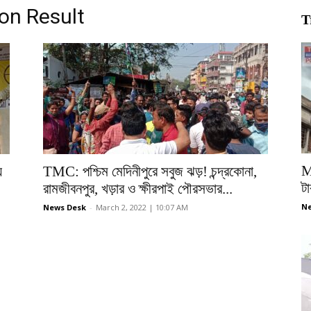
ion Result
T
M
়
TMC: পশ্চিম মেদিনীপুরে সবুজ ঝড়! চন্দ্রকোনা,
টা
রামজীবনপুর, খড়ার ও ক্ষীরপাই পৌরসভার...
Ne
News Desk
-
March 2, 2022 | 10:07 AM