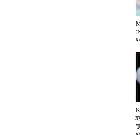
M
ম
Ne
K
ব্
প
Ne