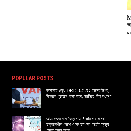
M
অপ
Ne
POPULAR POSTS
করোনার ওষুধ DRDO-র 2G কাদের উপর,
কিভাবে প্রয়োগ করা যাবে, জানিয়ে দিল সংস্থা
আতঙ্কের নাম ‘বজ্রপাত’! ভারতের মতো
উন্নয়নশীল দেশে একে উপেক্ষা করেই ‘মৃত্যু’
ডেকে আনা হচ্ছে