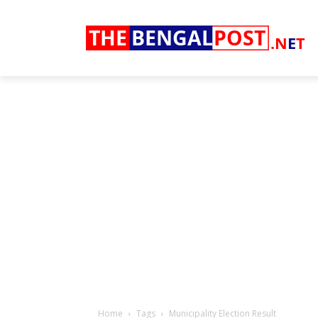
THE
BENGAL
POST
.N
E
T
Home
Tags
Municipality Election Result