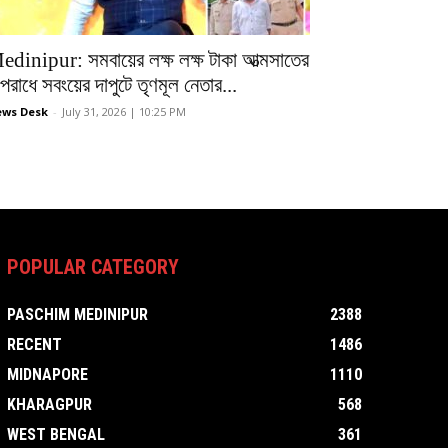
edinipur: সমবায়ের লক্ষ লক্ষ টাকা আত্মসাতের
রাধে সবংয়ের দাপুটে তৃণমূল নেতার...
ws Desk
-
July 31, 2026 | 10:25 PM
POPULAR CATEGORY
PASCHIM MEDINIPUR
2388
RECENT
1486
MIDNAPORE
1110
KHARAGPUR
568
WEST BENGAL
361