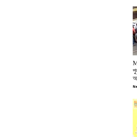
M
পু
আ
Ne