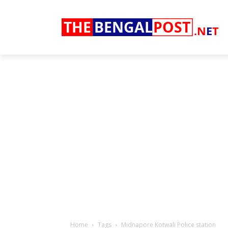
THE
BENGAL
POST
.N
E
T
Home
Tags
Midnapore Kotwali Police station