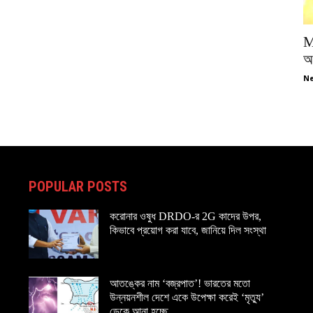
M
অপ
Ne
POPULAR POSTS
করোনার ওষুধ DRDO-র 2G কাদের উপর,
কিভাবে প্রয়োগ করা যাবে, জানিয়ে দিল সংস্থা
আতঙ্কের নাম ‘বজ্রপাত’! ভারতের মতো
উন্নয়নশীল দেশে একে উপেক্ষা করেই ‘মৃত্যু’
ডেকে আনা হচ্ছে