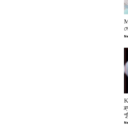
M
ম
Ne
K
ব্
প
Ne