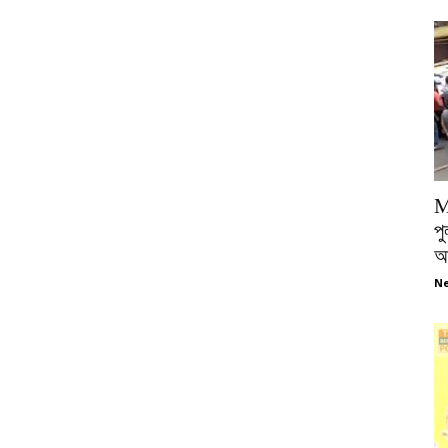
M
পু
আ
Ne