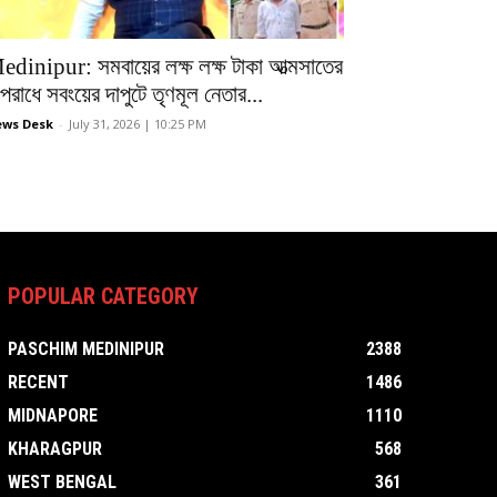
edinipur: সমবায়ের লক্ষ লক্ষ টাকা আত্মসাতের
রাধে সবংয়ের দাপুটে তৃণমূল নেতার...
ws Desk
-
July 31, 2026 | 10:25 PM
POPULAR CATEGORY
PASCHIM MEDINIPUR
2388
RECENT
1486
MIDNAPORE
1110
KHARAGPUR
568
WEST BENGAL
361