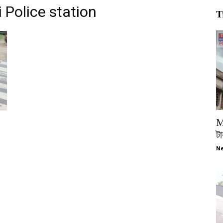
 Police station
T
M
টা
Ne