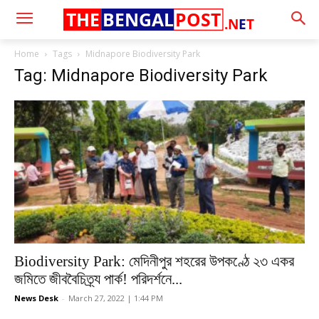
THE
BENGAL
POST
.N
E
T
Home
Tags
Midnapore Biodiversity Park
Tag: Midnapore Biodiversity Park
Biodiversity Park: মেদিনীপুর শহরের উপকণ্ঠে ২৩ একর
জমিতে জীববৈচিত্র্য পার্ক! পরিদর্শনে...
News Desk
-
March 27, 2022 | 1:44 PM