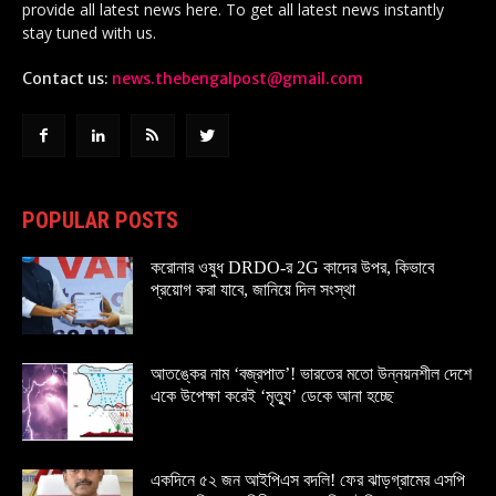
provide all latest news here. To get all latest news instantly
stay tuned with us.
Contact us:
news.thebengalpost@gmail.com
POPULAR POSTS
করোনার ওষুধ DRDO-র 2G কাদের উপর, কিভাবে
প্রয়োগ করা যাবে, জানিয়ে দিল সংস্থা
আতঙ্কের নাম ‘বজ্রপাত’! ভারতের মতো উন্নয়নশীল দেশে
একে উপেক্ষা করেই ‘মৃত্যু’ ডেকে আনা হচ্ছে
একদিনে ৫২ জন আইপিএস বদলি! ফের ঝাড়গ্রামের এসপি