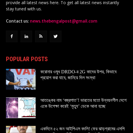
provide all latest news here. To get all latest news instantly
stay tuned with us.
Contact us:
news.thebengalpost@gmail.com
POPULAR POSTS
করোনার ওষুধ DRDO-র 2G কাদের উপর, কিভাবে
প্রয়োগ করা যাবে, জানিয়ে দিল সংস্থা
আতঙ্কের নাম ‘বজ্রপাত’! ভারতের মতো উন্নয়নশীল দেশে
একে উপেক্ষা করেই ‘মৃত্যু’ ডেকে আনা হচ্ছে
একদিনে ৫২ জন আইপিএস বদলি! ফের ঝাড়গ্রামের এসপি