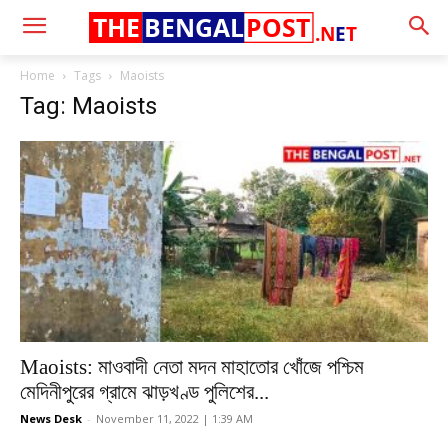
THE
BENGAL
POST
.N
E
T
Home
Tags
Maoists
Tag: Maoists
Maoists: মাওবাদী নেতা মদন মাহাতোর খোঁজে পশ্চিম
মেদিনীপুরের গ্রামে ঝাড়খণ্ড পুলিশের...
News Desk
-
November 11, 2022 | 1:39 AM