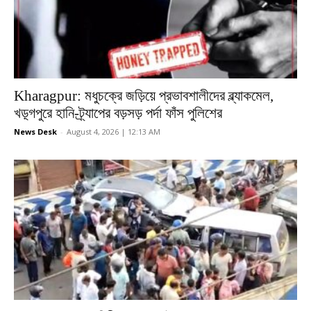
Kharagpur: মধুচক্রে জড়িয়ে প্রভাবশালীদের ব্ল্যাকমেল,
খড়্গপুরে হানি-ট্র্যাপের বড়সড় পর্দা ফাঁস পুলিশের
News Desk
-
August 4, 2026 | 12:13 AM