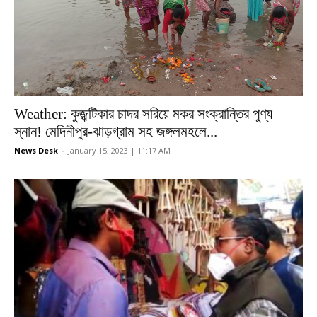
Weather: কুজ্ঝটিকার চাদর সরিয়ে মকর সংক্রান্তির পুণ্য
স্নান! মেদিনীপুর-ঝাড়গ্রাম সহ জঙ্গলমহলে...
News Desk
-
January 15, 2023 | 11:17 AM