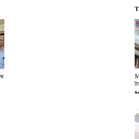
T
M
্ষ
টা
Ne