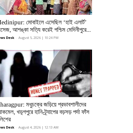
edinipur: মোবাইলে এসেছিল ‘হাই এলার্ট’
েসেজ, আশঙ্কা সত্যি করেই পশ্চিম মেদিনীপুরে...
ws Desk
-
August 5, 2026 | 10:24 PM
haragpur: মধুচক্রে জড়িয়ে প্রভাবশালীদের
ল্যাকমেল, খড়্গপুরে হানি-ট্র্যাপের বড়সড় পর্দা ফাঁস
ুলিশের
ws Desk
-
August 4, 2026 | 12:13 AM