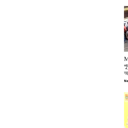
M
পু
আ
Ne