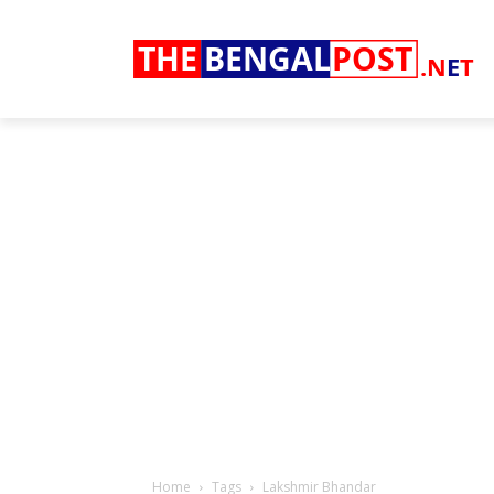
THE
BENGAL
POST
.N
E
T
Home
Tags
Lakshmir Bhandar