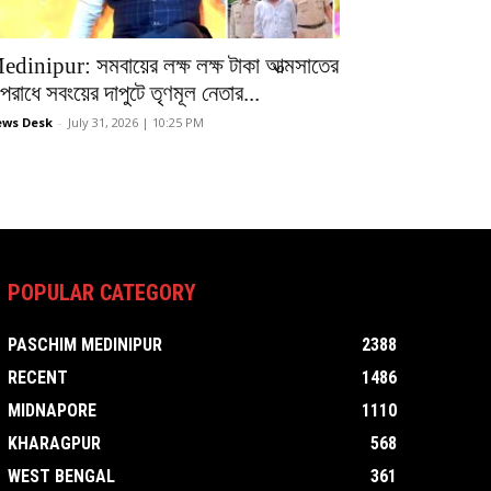
edinipur: সমবায়ের লক্ষ লক্ষ টাকা আত্মসাতের
রাধে সবংয়ের দাপুটে তৃণমূল নেতার...
ws Desk
-
July 31, 2026 | 10:25 PM
POPULAR CATEGORY
PASCHIM MEDINIPUR
2388
RECENT
1486
MIDNAPORE
1110
KHARAGPUR
568
WEST BENGAL
361