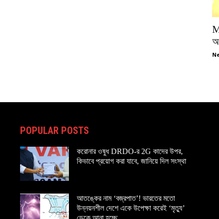
M
অপ
Ne
POPULAR POSTS
করোনার ওষুধ DRDO-র 2G কাদের উপর,
কিভাবে প্রয়োগ করা যাবে, জানিয়ে দিল সংস্থা
আতঙ্কের নাম ‘বজ্রপাত’! ভারতের মতো
উন্নয়নশীল দেশে একে উপেক্ষা করেই ‘মৃত্যু’
ডেকে আনা হচ্ছে