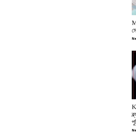
M
ম
Ne
K
ব্
প
Ne