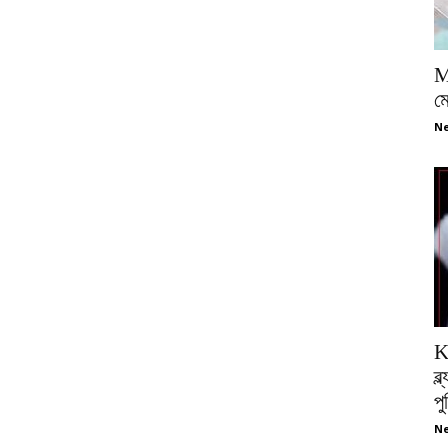
M
ম
Ne
K
ব্
প
Ne