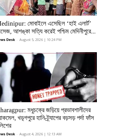
edinipur: মোবাইলে এসেছিল ‘হাই এলার্ট’
েসেজ, আশঙ্কা সত্যি করেই পশ্চিম মেদিনীপুরে...
ws Desk
-
August 5, 2026 | 10:24 PM
haragpur: মধুচক্রে জড়িয়ে প্রভাবশালীদের
ল্যাকমেল, খড়্গপুরে হানি-ট্র্যাপের বড়সড় পর্দা ফাঁস
ুলিশের
ws Desk
-
August 4, 2026 | 12:13 AM