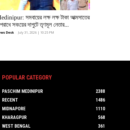
edinipur: সমবায়ের লক্ষ লক্ষ টাকা আত্মসাতের
রাধে সবংয়ের দাপুটে তৃণমূল নেতার...
ws Desk
-
July 31, 2026 | 10:25 PM
POPULAR CATEGORY
PASCHIM MEDINIPUR
2388
RECENT
1486
MIDNAPORE
1110
KHARAGPUR
568
WEST BENGAL
361