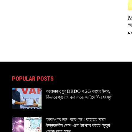
M
অপ
Ne
POPULAR POSTS
করোনার ওষুধ DRDO-র 2G কাদের উপর,
কিভাবে প্রয়োগ করা যাবে, জানিয়ে দিল সংস্থা
আতঙ্কের নাম ‘বজ্রপাত’! ভারতের মতো
উন্নয়নশীল দেশে একে উপেক্ষা করেই ‘মৃত্যু’
ডেকে আনা হচ্ছে