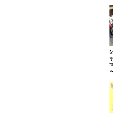
M
পু
আ
Ne