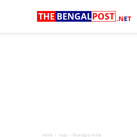
THE
BENGAL
POST
.N
E
T
Home
Tags
Kharagpur Artist