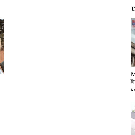
T
M
টা
Ne