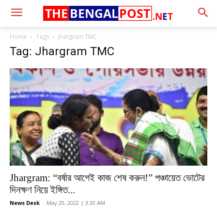
THE
BENGAL
POST
.N
E
T
Home
Tags
Jhargram TMC
Tag: Jhargram TMC
Jhargram: “বর্ষার আগেই কাজ শেষ করুন!” পঞ্চায়েত ভোটের
দিনক্ষণ নিয়ে ইঙ্গিত...
News Desk
-
May 20, 2022 | 3:20 AM