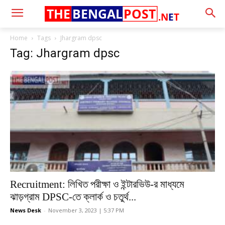
THE
BENGAL
POST
.N
E
T
Home
Tags
Jhargram dpsc
Tag: Jhargram dpsc
Recruitment: লিখিত পরীক্ষা ও ইন্টারভিউ-র মাধ্যমে
ঝাড়গ্রাম DPSC-তে ক্লার্ক ও চতুর্থ...
News Desk
-
November 3, 2023 | 5:37 PM