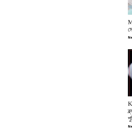
M
ম
Ne
K
ব্
প
Ne