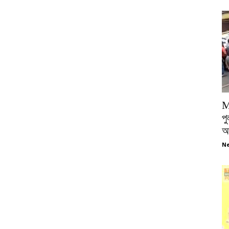
M
পু
আ
Ne