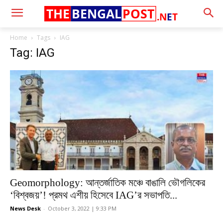
THE
BENGAL
POST
.N
E
T
Home
Tags
IAG
Tag: IAG
Geomorphology: আন্তর্জাতিক মঞ্চে বাঙালি ভৌগলিকের
‘বিশ্বজয়’! প্রমথ এশীয় হিসেবে IAG’র সভাপতি...
News Desk
-
October 3, 2022 | 9:33 PM