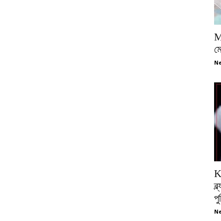
M
ম
Ne
K
ব্
প
Ne