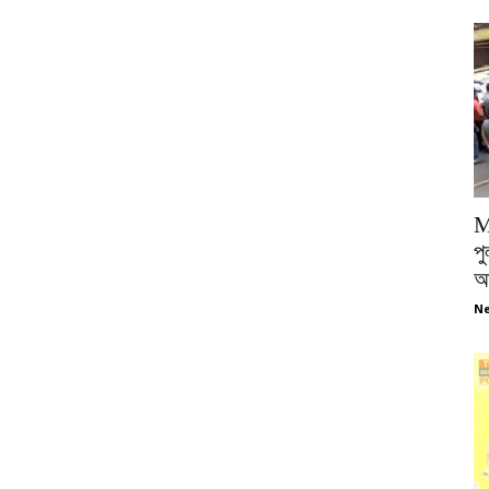
M
পু
আ
Ne