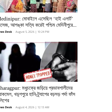
edinipur: মোবাইলে এসেছিল ‘হাই এলার্ট’
েসেজ, আশঙ্কা সত্যি করেই পশ্চিম মেদিনীপুরে...
ws Desk
-
August 5, 2026 | 10:24 PM
haragpur: মধুচক্রে জড়িয়ে প্রভাবশালীদের
ল্যাকমেল, খড়্গপুরে হানি-ট্র্যাপের বড়সড় পর্দা ফাঁস
ুলিশের
ws Desk
-
August 4, 2026 | 12:13 AM