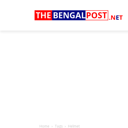
THE
BENGAL
POST
.N
E
T
Home
Tags
Helmet