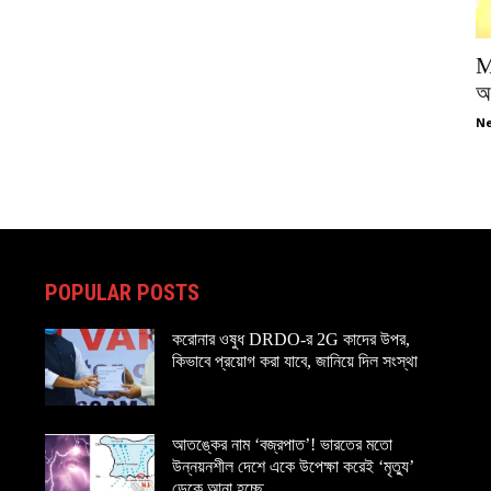
M
অপ
Ne
POPULAR POSTS
করোনার ওষুধ DRDO-র 2G কাদের উপর,
কিভাবে প্রয়োগ করা যাবে, জানিয়ে দিল সংস্থা
আতঙ্কের নাম ‘বজ্রপাত’! ভারতের মতো
উন্নয়নশীল দেশে একে উপেক্ষা করেই ‘মৃত্যু’
ডেকে আনা হচ্ছে