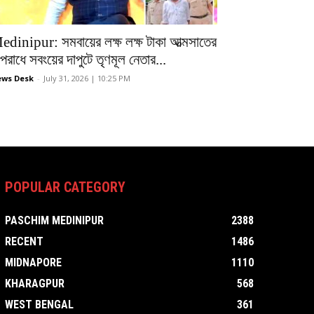
edinipur: সমবায়ের লক্ষ লক্ষ টাকা আত্মসাতের
রাধে সবংয়ের দাপুটে তৃণমূল নেতার...
ws Desk
-
July 31, 2026 | 10:25 PM
POPULAR CATEGORY
PASCHIM MEDINIPUR
2388
RECENT
1486
MIDNAPORE
1110
KHARAGPUR
568
WEST BENGAL
361