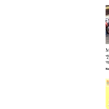
M
পু
আ
Ne