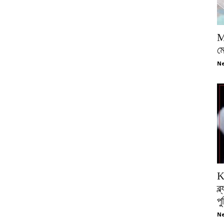
M
ম
Ne
K
ব্
প
Ne