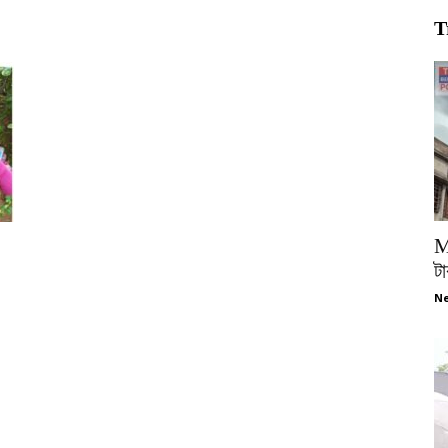
T
M
টা
Ne