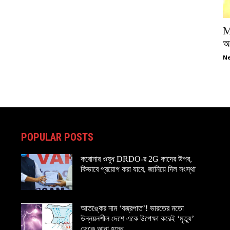
M
অপ
Ne
POPULAR POSTS
করোনার ওষুধ DRDO-র 2G কাদের উপর,
কিভাবে প্রয়োগ করা যাবে, জানিয়ে দিল সংস্থা
আতঙ্কের নাম ‘বজ্রপাত’! ভারতের মতো
উন্নয়নশীল দেশে একে উপেক্ষা করেই ‘মৃত্যু’
ডেকে আনা হচ্ছে