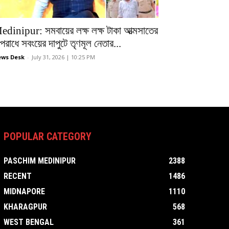
edinipur: সমবায়ের লক্ষ লক্ষ টাকা আত্মসাতের
রাধে সবংয়ের দাপুটে তৃণমূল নেতার...
ws Desk
-
July 31, 2026 | 10:25 PM
POPULAR CATEGORY
PASCHIM MEDINIPUR
2388
RECENT
1486
MIDNAPORE
1110
KHARAGPUR
568
WEST BENGAL
361