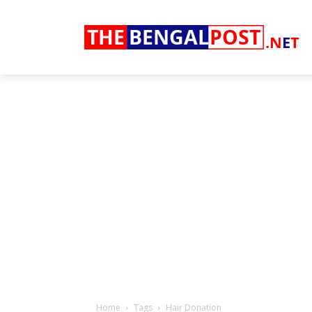
THE
BENGAL
POST
.N
E
T
Home
Tags
Hair Donation