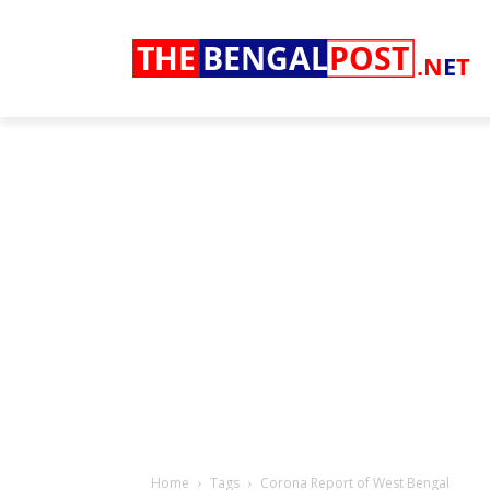
THE
BENGAL
POST
.N
E
T
Home
Tags
Corona Report of West Bengal