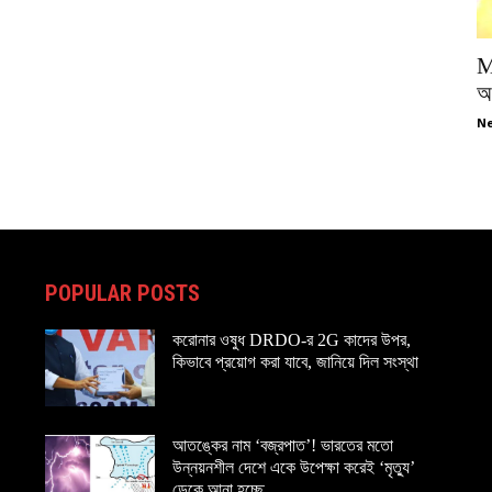
M
অপ
Ne
POPULAR POSTS
করোনার ওষুধ DRDO-র 2G কাদের উপর,
কিভাবে প্রয়োগ করা যাবে, জানিয়ে দিল সংস্থা
আতঙ্কের নাম ‘বজ্রপাত’! ভারতের মতো
উন্নয়নশীল দেশে একে উপেক্ষা করেই ‘মৃত্যু’
ডেকে আনা হচ্ছে