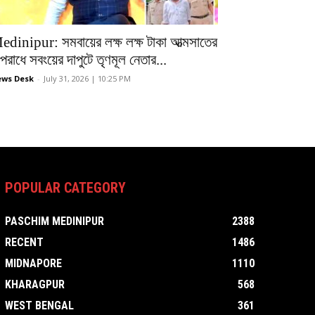
edinipur: সমবায়ের লক্ষ লক্ষ টাকা আত্মসাতের
রাধে সবংয়ের দাপুটে তৃণমূল নেতার...
ws Desk
-
July 31, 2026 | 10:25 PM
POPULAR CATEGORY
PASCHIM MEDINIPUR
2388
RECENT
1486
MIDNAPORE
1110
KHARAGPUR
568
WEST BENGAL
361