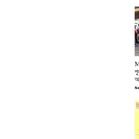
M
পু
আ
Ne