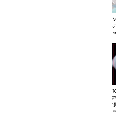
M
ম
Ne
K
ব্
প
Ne