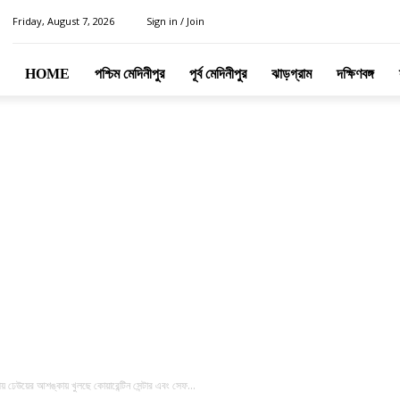
Friday, August 7, 2026
Sign in / Join
HOME
পশ্চিম মেদিনীপুর
পূর্ব মেদিনীপুর
ঝাড়গ্রাম
দক্ষিণবঙ্গ
় ঢেউয়ের আশঙ্কায় খুলছে কোয়ারেন্টিন সেন্টার এবং সেফ...