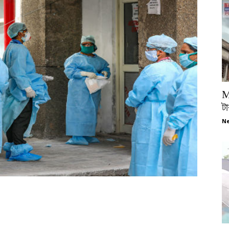
M
টা
Ne