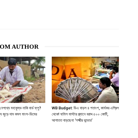
ROM AUTHOR
্যে মহাকুম্ভ নাকি বার্ড ফ্লু?
WB Budget: ডিএ বাড়ল ৪ শতাংশ, কার্যকর এপ্রিল
জ্য জুড়ে দাম কমল মাংস-ডিমের
থেকে! ঘাটাল মাস্টার প্ল্যানে বরাদ্দ ৫০০ কোটি,
আপাতত বাড়ছেনা ‘লক্ষ্মীর ভান্ডার’