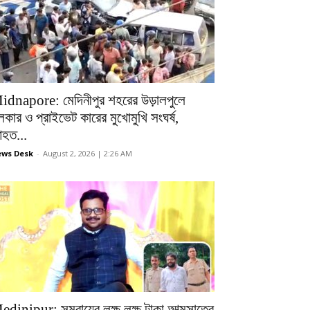
idnapore: মেদিনীপুর শহরের উড়ালপুলে
লকার ও প্রাইভেট কারের মুখোমুখি সংঘর্ষ,
হত...
ws Desk
-
August 2, 2026 | 2:26 AM
edinipur: সমবায়ের লক্ষ লক্ষ টাকা আত্মসাতের