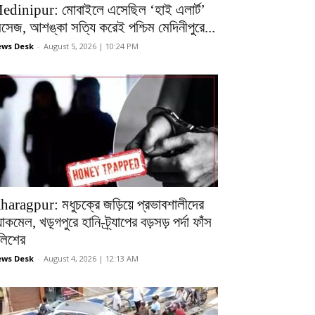
edinipur: মোবাইলে এসেছিল ‘হাই এলার্ট’
েসেজ, আশঙ্কা সত্যি করেই পশ্চিম মেদিনীপুরে...
ws Desk
-
August 5, 2026 | 10:24 PM
haragpur: মধুচক্রে জড়িয়ে প্রভাবশালীদের
ল্যাকমেল, খড়্গপুরে হানি-ট্র্যাপের বড়সড় পর্দা ফাঁস
ুলিশের
ws Desk
-
August 4, 2026 | 12:13 AM