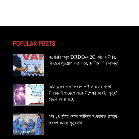
POPULAR POSTS
করোনার ওষুধ DRDO-র 2G কাদের উপর,
কিভাবে প্রয়োগ করা যাবে, জানিয়ে দিল সংস্থা
আতঙ্কের নাম ‘বজ্রপাত’! ভারতের মতো
উন্নয়নশীল দেশে একে উপেক্ষা করেই ‘মৃত্যু’
ডেকে আনা হচ্ছে
গত ২৪ ঘন্টায় দেশে সর্বনিম্ন সংক্রমণ! রাজ্যে
ক্রমশ কমছে মৃত্যুহার