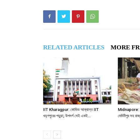
RELATED ARTICLES
MORE F
IIT Kharagpur: কোভিড আক্রান্ত IIT
Midnapore: নেপথ
খড়্গপুরের পড়ুয়া; উপসর্গ সেই একই…
মেদিনীপুর সহ রা