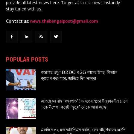
provide all latest news here. To get all latest news instantly
stay tuned with us.
Contact us:
news.thebengalpost@gmail.com
POPULAR POSTS
করোনার ওষুধ DRDO-র 2G কাদের উপর, কিভাবে
প্রয়োগ করা যাবে, জানিয়ে দিল সংস্থা
আতঙ্কের নাম ‘বজ্রপাত’! ভারতের মতো উন্নয়নশীল দেশে
একে উপেক্ষা করেই ‘মৃত্যু’ ডেকে আনা হচ্ছে
একদিনে ৫২ জন আইপিএস বদলি! ফের ঝাড়গ্রামের এসপি