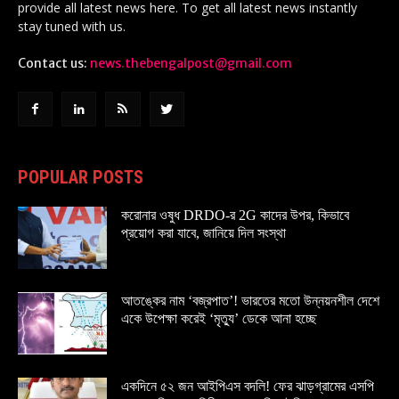
provide all latest news here. To get all latest news instantly
stay tuned with us.
Contact us:
news.thebengalpost@gmail.com
POPULAR POSTS
করোনার ওষুধ DRDO-র 2G কাদের উপর, কিভাবে
প্রয়োগ করা যাবে, জানিয়ে দিল সংস্থা
আতঙ্কের নাম ‘বজ্রপাত’! ভারতের মতো উন্নয়নশীল দেশে
একে উপেক্ষা করেই ‘মৃত্যু’ ডেকে আনা হচ্ছে
একদিনে ৫২ জন আইপিএস বদলি! ফের ঝাড়গ্রামের এসপি