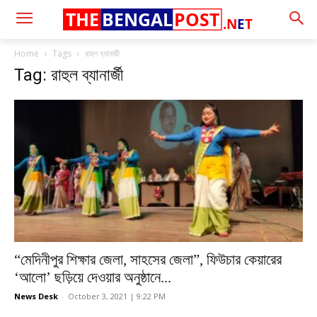
THE
BENGAL
POST
.N
E
T
Home
Tags
রাহুল ব্যানার্জী
Tag: রাহুল ব্যানার্জী
“মেদিনীপুর শিক্ষার জেলা, সাহসের জেলা”, ফিউচার কেয়ারের
‘আলো’ ছড়িয়ে দেওয়ার অনুষ্ঠানে...
News Desk
-
October 3, 2021 | 9:22 PM