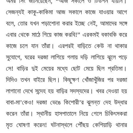
অমর সিং জানিয়েছেন, “আজ সকালে ও টিউশন যায়নি।
সেজন্যই কাকু-কাকিমা আজ সকালে কাজে যাওয়ার আগে
বলে, তোর যখন পড়াশোনা করার ইচ্ছে নেই, আমাদের সঙ্গে
এবার থেকে মাঠে গিয়ে কাজ করবি!” এরকমই বকাবকি করে
কাজে চলে যান তাঁরা। এরপরই বাড়িতে কেউ না থাকার
সুযোগে, ঘরের দরজা লাগিয়ে গলায় দড়ি লাগিয়ে ঝুলে পড়ে
সে! বাড়ির দুই মেয়ের মধ্যে ছোট মেয়ে ছিল প্রতিমা।
দিদিও তখন বাইরে ছিল। কিছুক্ষণ খোঁজাখুঁজির পর দরজা
লাগানো দেখে সন্দেহ হয় বাড়ির সদস্যদের। খবর দেওয়া হয়
বাবা-মা’কেও! দরজা ভেঙে কিশোরী’র ঝুলন্ত দেহ উদ্ধার
করেন তাঁরা। স্থানীয় হাসপাতালে নিয়ে গেলে চিকিৎসকরা
মৃত ঘোষণা করেন! ঘটনাস্থলে পৌঁছয় কেশিয়াড়ি থানার