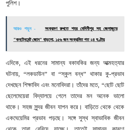
পুলিশ।
আরও পড়ুন -
সংক্রমণ রুখতে শহর মেদিনীপুর সহ জেলাজুড়ে
"কনটেনমেন্ট জোন" বাড়লো, ১৫৬ জন সংক্রমিত গত ২৪ ঘণ্টায়
এদিকে, এই ধরনের সামান্য বকাবকির জন্য আত্মহত্যার
ঘটনায়, “লকডাউন” বা “স্কুল বন্ধ” থাকার কু-প্রভাব
দেখছেন শিক্ষাবিদ এবং মনোবিদরা। তাঁদের মতে, “ছোট ছোট
ছেলেমেয়েরা বিদ্যালয়ে গেলে তাদের মন অনেক ভালো
থাকে। সহজ সুন্দর জীবন যাপন করে। বাড়িতে থেকে থেকে
একঘেয়েমির প্রভাব পড়ছে। সঙ্গে সুস্থ স্বাভাবিক জীবন
থেকে তারা বেরিয়ে যাচ্ছে। তাতেই সামান্য কারণে