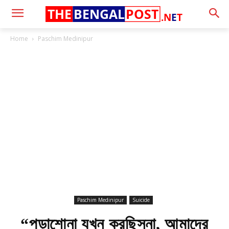
THE
BENGAL
POST
.N
E
T
Home
Paschim Medinipur
Paschim Medinipur
Suicide
“পড়াশোনা যখন করছিসনা, আমাদের