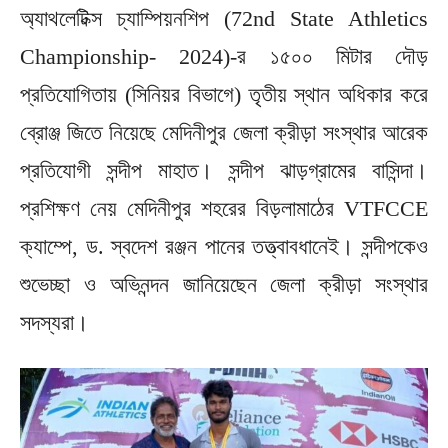
অ্যাথলেটিক্স চ্যাম্পিয়নশিপ (72nd State Athletics
Championship- 2024)-র ১৫০০ মিটার দৌড়
প্রতিযোগিতায় (সিনিয়র বিভাগে) তৃতীয় স্থান অধিকার করে
ব্রোঞ্জ জিতে নিয়েছে মেদিনীপুর জেলা ক্রীড়া সংস্থার আরেক
প্রতিযোগী সন্দীপ মাহাত। সন্দীপ ঝাড়গ্রামের বাসিন্দা।
প্রশিক্ষণ নেয় মেদিনীপুর শহরের বিড়লামাঠের VTFCCE
ক্যাম্পে, ড. স্বদেশ রঞ্জন পানের তত্ত্বাবধানেই। সন্দীপকেও
শুভেচ্ছা ও অভিনন্দন জানিয়েছেন জেলা ক্রীড়া সংস্থার
সদস্যরা।