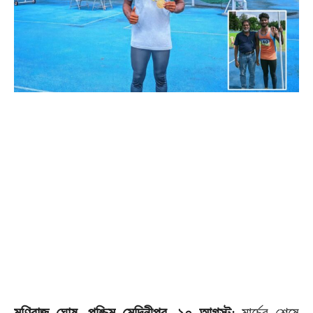
মণিরাজ ঘোষ, পশ্চিম মেদিনীপুর, ১০ আগস্ট
: মার্চের শেষে