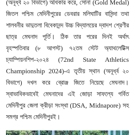
(অনূর্ধ্ব ২০ বিভাগে) অধিকার করে, সোনা (Gold Medal)
জিতল পশ্চিম মেদিনীপুরের ডেবরার মলিঘাটির বাসিন্দা তথা
শালবনীর ভাদুতলা বিবেকানন্দ উচ্চ বিদ্যালয়ের দ্বাদশ শ্রেণীর
ছাত্র মেঘনাদ পূর্তি। ঠিক তার পরের দিনই অর্থাৎ
বৃহস্পতিবার (৮ আগস্ট) ৭২তম স্টেট অ্যাথলেটিক্স
চ্যাম্পিয়নশিপ-২০২৪ (72nd State Athletics
Championship 2024)-এ তৃতীয় স্থান (অনূর্ধ্ব ২০
বিভাগে) দখল করে ব্রোঞ্জ জিতে নিয়েছে মেঘনাদ।
স্বাভাবিকভাবেই মেঘনাদের এই জোড়া সাফল্যে গর্বিত
মেদিনীপুর জেলা ক্রীড়া সংস্থা (DSA, Midnapore) সহ
সমগ্র পশ্চিম মেদিনীপুরই।