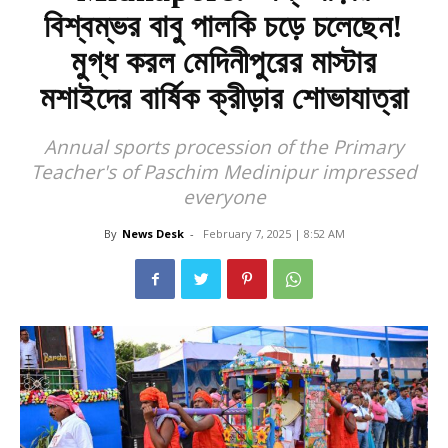
বিশ্বম্ভর বাবু পালকি চড়ে চলেছেন!
মুগ্ধ করল মেদিনীপুরের মাস্টার
মশাইদের বার্ষিক ক্রীড়ার শোভাযাত্রা
Annual sports procession of the Primary
Teacher's of Paschim Medinipur impressed
everyone
By
News Desk
-
February 7, 2025 | 8:52 AM