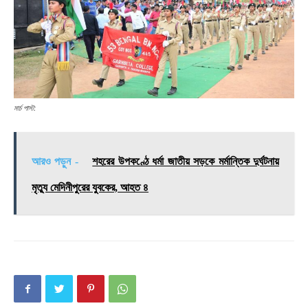
মার্চ পাস্ট:
আরও পড়ুন -
শহরের উপকণ্ঠে ধর্মা জাতীয় সড়কে মর্মান্তিক দুর্ঘটনায়
মৃত্যু মেদিনীপুরের যুবকের, আহত ৪