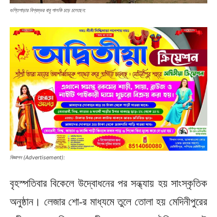
গুপ্তিপাড়ার বিশ্বম্ভর বাবু পালকি চড়ে চলেছেন:
বিজ্ঞাপন (Advertisement):
বৃহস্পতিবার বিকেলে উদ্বোধনের পর সন্ধ্যায় হয় সাংস্কৃতিক
অনুষ্ঠান। লেজার শো-র মাধ্যমে তুলে তোলা হয় মেদিনীপুরের