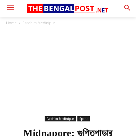
THE
BENGAL
POST
.N
E
T
Home
Paschim Medinipur
Paschim Medinipur
Sports
Midnapore: গুপ্তিপাড়ার