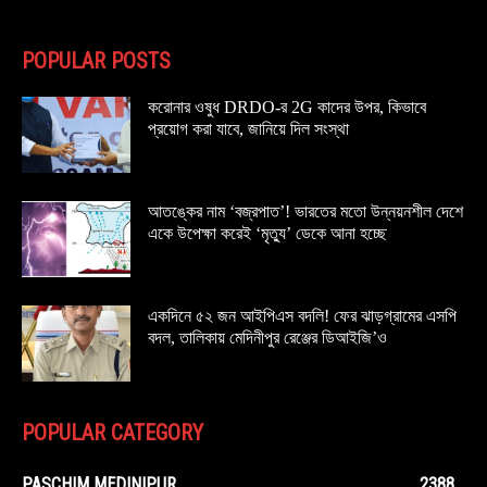
POPULAR POSTS
করোনার ওষুধ DRDO-র 2G কাদের উপর, কিভাবে
প্রয়োগ করা যাবে, জানিয়ে দিল সংস্থা
আতঙ্কের নাম ‘বজ্রপাত’! ভারতের মতো উন্নয়নশীল দেশে
একে উপেক্ষা করেই ‘মৃত্যু’ ডেকে আনা হচ্ছে
একদিনে ৫২ জন আইপিএস বদলি! ফের ঝাড়গ্রামের এসপি
বদল, তালিকায় মেদিনীপুর রেঞ্জের ডিআইজি’ও
POPULAR CATEGORY
PASCHIM MEDINIPUR
2388