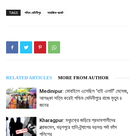
TAGS
পশ্চিম মেদিনীপুর
সামাজিক বয়কট
RELATED ARTICLES
MORE FROM AUTHOR
Medinipur: মোবাইলে এসেছিল ‘হাই এলার্ট’ মেসেজ,
আশঙ্কা সত্যি করেই পশ্চিম মেদিনীপুরে বাজে মৃত্যু ৪
জনের
Kharagpur: মধুচক্রে জড়িয়ে প্রভাবশালীদের
ব্ল্যাকমেল, খড়্গপুরে হানি-ট্র্যাপের বড়সড় পর্দা ফাঁস
পুলিশের