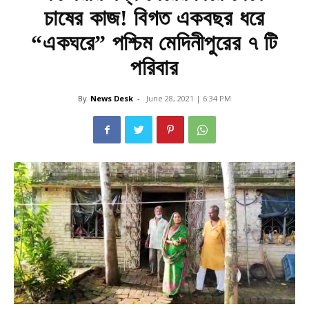
চাষের কাজ! বিগত একবছর ধরে
“একঘরে” পশ্চিম মেদিনীপুরের ৭ টি
পরিবার
By
News Desk
-
June 28, 2021 | 6:34 PM