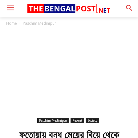
THE
BENGAL
POST
.N
E
T
Home
Paschim Medinipur
Paschim Medinipur
Recent
Society
ফতোয়ায় বন্ধ মেয়ের বিয়ে থেকে