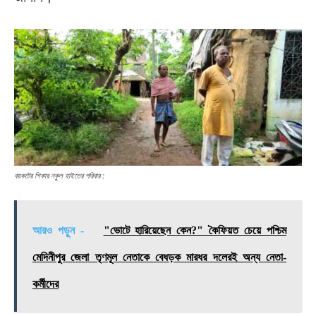
বয়কটের শিকার নকুল হাইতের পরিবার :
আরও পড়ুন -
"ভোটে হারিয়েছেন কেন?" কৈফিয়ত চেয়ে পশ্চিম
মেদিনীপুর জেলা তৃণমূল নেতাকে বেধড়ক মারধর দলেরই অন্য নেতা-
কর্মীদের