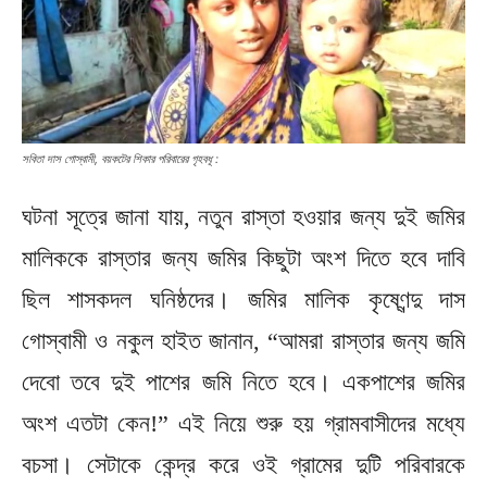
সবিতা দাস গোস্বামী, বয়কটের শিকার পরিবারের গৃহবধূ :
ঘটনা সূত্রে জানা যায়, নতুন রাস্তা হওয়ার জন্য দুই জমির
মালিককে রাস্তার জন্য জমির কিছুটা অংশ দিতে হবে দাবি
ছিল শাসকদল ঘনিষ্ঠদের। জমির মালিক কৃষ্ণেন্দু দাস
গোস্বামী ও নকুল হাইত জানান, “আমরা রাস্তার জন্য জমি
দেবো তবে দুই পাশের জমি নিতে হবে। একপাশের জমির
অংশ এতটা কেন!” এই নিয়ে শুরু হয় গ্রামবাসীদের মধ্যে
বচসা। সেটাকে কেন্দ্র করে ওই গ্রামের দুটি পরিবারকে