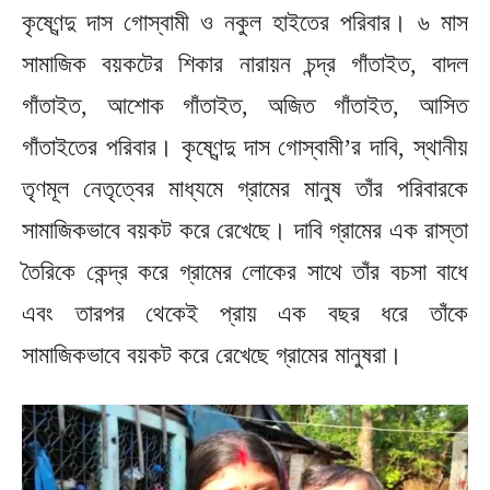
কৃষ্ণেন্দু দাস গোস্বামী ও নকুল হাইতের পরিবার। ৬ মাস
সামাজিক বয়কটের শিকার নারায়ন চন্দ্র গাঁতাইত, বাদল
গাঁতাইত, আশোক গাঁতাইত, অজিত গাঁতাইত, আসিত
গাঁতাইতের পরিবার। কৃষ্ণেন্দু দাস গোস্বামী’র দাবি, স্থানীয়
তৃণমূল নেতৃত্বের মাধ্যমে গ্রামের মানুষ তাঁর পরিবারকে
সামাজিকভাবে বয়কট করে রেখেছে। দাবি গ্রামের এক রাস্তা
তৈরিকে কেন্দ্র করে গ্রামের লোকের সাথে তাঁর বচসা বাধে
এবং তারপর থেকেই প্রায় এক বছর ধরে তাঁকে
সামাজিকভাবে বয়কট করে রেখেছে গ্রামের মানুষরা।