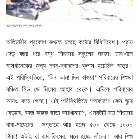
ছাতা কারখানায় কাজ করছে শিশুরা :
অতিমারীর প্রকোপ রুখতে চলছে কঠোর বিধিনিষেধ। প্রায়
দেড় বছর ধরে বন্ধ শিশুদের স্কুলের দরজা! মাঝখানে
মাসখানেকের জন্য নবম-দ্বাদশের ক্লাস হয়েছিল মাত্র।
এই পরিস্থিতিতে, ‘দিন আনা দিন খাওয়া’ পরিবারের শিশুরা
বঞ্চিত মিড ডে মিলের আহার থেকে। এদিকে পরিবারের
আয়ও কমে গেছে। এই পরিস্থিতিতে “অকারণে কেন ঘুরে
বেড়াবে, কাজ করুক ছাতা কারখানায়”, এমনটাই মত শিশুদের
বাবা-মায়েদের। সপ্তাহে আয় হচ্ছে ৫০০ থেকে ১০০০
টাকা! এটাই বা কম কিসের, মনে হচ্ছে তাঁদের। আর শিশু