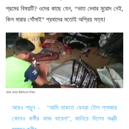
শ্রমের বিষয়টি? ওদের কাছে যেন, “ভাত দেবার মুরোদ নেই,
কিল মারার গোঁসাই” প্রবাদের মতোই অপ্রিয় সত্য!
কাজে ব্যস্ত বীরসিংহের শিশুরা :
আরও পড়ুন -
"আমি থাকতে ডেবরা টোল প্লাজার
কোনও কর্মীর কাজ যাবেনা", জানিয়ে দিলেন মন্ত্রী