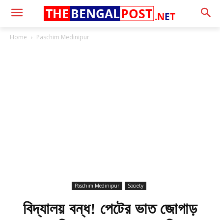
THE
BENGAL
POST
.N
E
T
Home
Paschim Medinipur
Paschim Medinipur
Society
বিদ্যালয় বন্ধ! পেটের ভাত জোগাড়