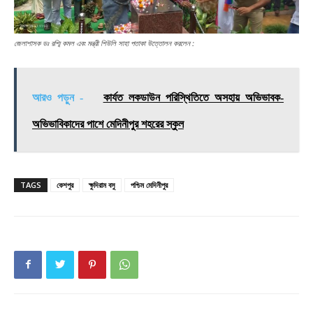
জেলাশাসক ডঃ রশ্মি কমল এবং মন্ত্রী শিউলি সাহা পতাকা উত্তোলন করলেন :
আরও পড়ুন -
কার্যত লকডাউন পরিস্থিতিতে অসহায় অভিভাবক-
অভিভাবিকাদের পাশে মেদিনীপুর শহরের স্কুল
TAGS
কেশপুর
ক্ষুদিরাম বসু
পশ্চিম মেদিনীপুর