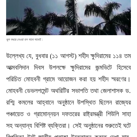
ভুল শুধরে নেওয়া হল সাথে সাথেই :
উল্লেখ্য যে, বুধবার (১১ আগস্ট) শহীদ ক্ষুদিরামের ১১৪ তম
আত্মবলিদান দিবস উপলক্ষে ক্ষুদিরামের জন্মভিটে হিসেবে
পরিচিত মোহবনী গ্রামে আয়োজন করা হয় শহীদ স্মরণের।
মোহবনী ডেভলপমেন্ট অথরিটির সভাপতি তথা জেলাশাসক ড.
রশ্মি কমলের আহ্বানে অনুষ্ঠানে উপস্থিত ছিলেন রাজ্যের
পঞ্চায়েত ও গ্রামোন্নয়ন দফতরের রাষ্ট্রমন্ত্রী শিউলি সাহা
সহ অন্যান্য বিশিষ্ট ব্যক্তিরা। সেই অনুষ্ঠানের শুরুতেই ঘটে