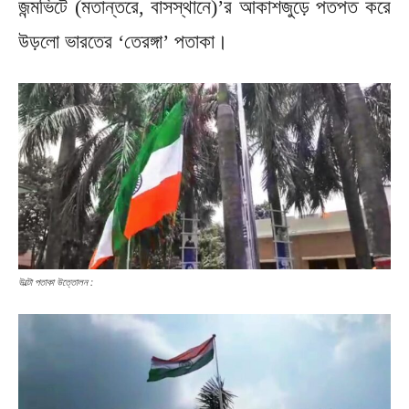
জন্মভিটে (মতান্তরে, বাসস্থানে)’র আকাশজুড়ে পতপত করে
উড়লো ভারতের ‘তেরঙ্গা’ পতাকা।
উল্টো পতাকা উত্তোলন :