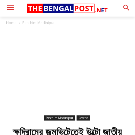
THE
BENGAL
POST
.N
E
T
Home
Paschim Medinipur
Paschim Medinipur
Recent
ক্ষুদিরামের জন্মভিটেতেই উল্টো জাতীয়