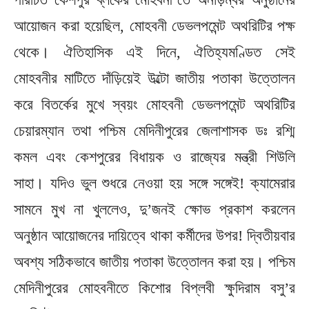
আয়োজন করা হয়েছিল, মোহবনী ডেভলপমেন্ট অথরিটির পক্ষ
থেকে। ঐতিহাসিক এই দিনে, ঐতিহ্যমণ্ডিত সেই
মোহবনীর মাটিতে দাঁড়িয়েই উল্টো জাতীয় পতাকা উত্তোলন
করে বিতর্কের মুখে স্বয়ং মোহবনী ডেভলপমেন্ট অথরিটির
চেয়ারম্যান তথা পশ্চিম মেদিনীপুরের জেলাশাসক ডঃ রশ্মি
কমল এবং কেশপুরের বিধায়ক ও রাজ্যের মন্ত্রী শিউলি
সাহা। যদিও ভুল শুধরে নেওয়া হয় সঙ্গে সঙ্গেই! ক্যামেরার
সামনে মুখ না খুললেও, দু’জনই ক্ষোভ প্রকাশ করলেন
অনুষ্ঠান আয়োজনের দায়িত্বে থাকা কর্মীদের উপর! দ্বিতীয়বার
অবশ্য সঠিকভাবে জাতীয় পতাকা উত্তোলন করা হয়‌। পশ্চিম
মেদিনীপুরের মোহবনীতে কিশোর বিপ্লবী ক্ষুদিরাম বসু’র