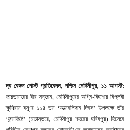
দ্য বেঙ্গল পোস্ট প্রতিবেদন, পশ্চিম মেদিনীপুর, ১১ আগস্ট
:
ভারতমাতার বীর সন্তান, মেদিনীপুরের অগ্নি-কিশোর বিপ্লবী
ক্ষুদিরাম বসু’র ১১৪ তম ‘আত্মবলিদান দিবস’ উপলক্ষে তাঁর
‘জন্মভিটে’ (মতান্তরে, মেদিনীপুর শহরের হবিবপুর) হিসেবে
পরিচিত কেশপুর ব্লকের মোহবনী’তে অনাড়ম্বর অনুষ্ঠানের