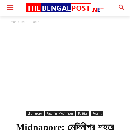
THE
BENGAL
POST
.N
E
T
Home
Midnapore
Midnapore
Paschim Medinipur
Politics
Recent
Midnapore: মেদিনীপুর শহরে