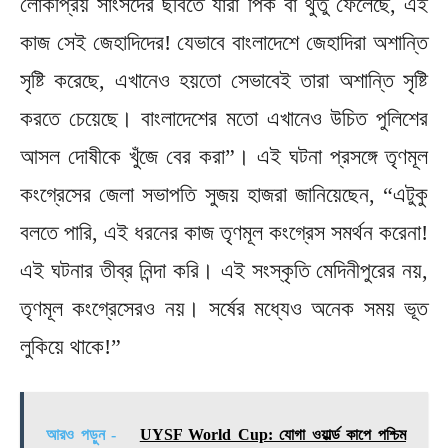
লোকপ্রিয় সাংসদের ছবিতে যারা পিক বা থুতু ফেলেছে, এই
কাজ সেই জেহাদিদের! যেভাবে বাংলাদেশে জেহাদিরা অশান্তি
সৃষ্টি করেছে, এখানেও হয়তো সেভাবেই তারা অশান্তি সৃষ্টি
করতে চেয়েছে। বাংলাদেশের মতো এখানেও উচিত পুলিশের
আসল দোষীকে খুঁজে বের করা”। এই ঘটনা প্রসঙ্গে তৃণমূল
কংগ্রেসের জেলা সভাপতি সুজয় হাজরা জানিয়েছেন, “এটুকু
বলতে পারি, এই ধরনের কাজ তৃণমূল কংগ্রেস সমর্থন করেনা!
এই ঘটনার তীব্র নিন্দা করি। এই সংস্কৃতি মেদিনীপুরের নয়,
তৃণমূল কংগ্রেসেরও নয়। সর্ষের মধ্যেও অনেক সময় ভূত
লুকিয়ে থাকে!”
আরও পড়ুন -
UYSF World Cup: যোগা ওয়ার্ল্ড কাপে পশ্চিম