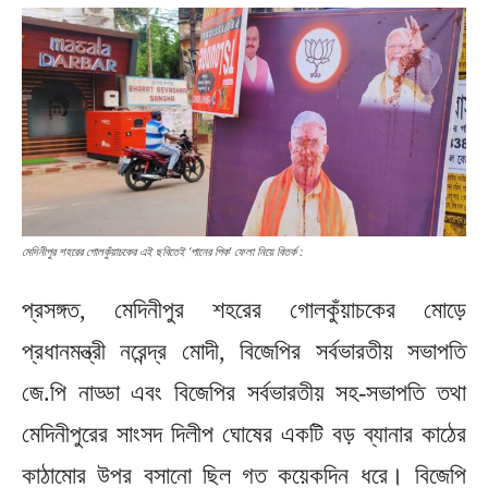
মেদিনীপুর শহরের গোলকুঁয়াচকের এই ছবিতেই ‘পানের পিক’ ফেলা নিয়ে বিতর্ক :
প্রসঙ্গত, মেদিনীপুর শহরের গোলকুঁয়াচকের মোড়ে
প্রধানমন্ত্রী নরেন্দ্র মোদী, বিজেপির সর্বভারতীয় সভাপতি
জে.পি নাড্ডা এবং বিজেপির সর্বভারতীয় সহ-সভাপতি তথা
মেদিনীপুরের সাংসদ দিলীপ ঘোষের একটি বড় ব্যানার কাঠের
কাঠামোর উপর বসানো ছিল গত কয়েকদিন ধরে। বিজেপি