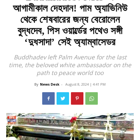
আগামীকাল দেহদান! পাম অ্যাভিনিউ
থেকে শেষবারের জন্য বেরোলেন
বুদ্ধদেব, পিস ওয়ার্ল্ডের পথেও সঙ্গী
‘দুধসাদা’ সেই অ্যাম্বাসেডর
Buddhadev left Palm Avenue for the last
time, the beloved white ambassador on the
path to peace world too
By
News Desk
-
August 8, 2024 | 4:41 PM