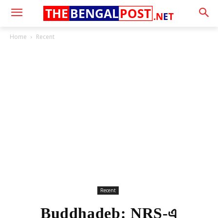
THE
BENGAL
POST
.N
E
T
Home
Recent
Recent
Buddhadeb: NRS-এ