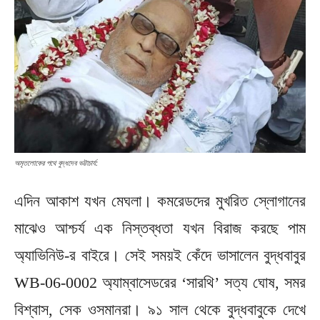
অমৃতলোকের পথে বুদ্ধদেব ভট্টাচার্য:
এদিন আকাশ যখন মেঘলা। কমরেডদের মুখরিত স্লোগানের
মাঝেও আশ্চর্য এক নিস্তব্ধতা যখন বিরাজ করছে পাম
অ্যাভিনিউ-র বাইরে। সেই সময়ই কেঁদে ভাসালেন বুদ্ধবাবুর
WB-06-0002 অ্যাম্বাসেডরের ‘সারথি’ সত্য ঘোষ, সমর
বিশ্বাস, সেক ওসমানরা। ৯১ সাল থেকে বুদ্ধবাবুকে দেখে