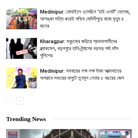
Medinipur: মোবাইলে এসেছিল ‘হাই এলার্ট’ মেসেজ,
আশঙ্কা সত্যি করেই পশ্চিম মেদিনীপুরে বাজে মৃত্যু ৪
জনের
Kharagpur: মধুচক্রে জড়িয়ে প্রভাবশালীদের
ব্ল্যাকমেল, খড়্গপুরে হানি-ট্র্যাপের বড়সড় পর্দা ফাঁস
পুলিশের
Medinipur: সমবায়ের লক্ষ লক্ষ টাকা আত্মসাতের
অপরাধে সবংয়ের দাপুটে তৃণমূল নেতার ৫ বছরের জেল
Trending News