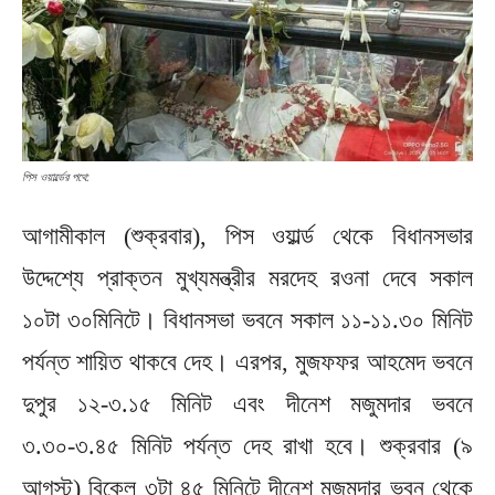
পিস ওয়ার্ল্ডের পথে:
আগামীকাল (শুক্রবার), পিস ওয়ার্ল্ড থেকে বিধানসভার
উদ্দেশ্যে প্রাক্তন মুখ্যমন্ত্রীর মরদেহ রওনা দেবে সকাল
১০টা ৩০মিনিটে। বিধানসভা ভবনে সকাল ১১-১১.৩০ মিনিট
পর্যন্ত শায়িত থাকবে দেহ। এরপর, মুজফফর আহমেদ ভবনে
দুপুর ১২-৩.১৫ মিনিট এবং দীনেশ মজুমদার ভবনে
৩.৩০-৩.৪৫ মিনিট পর্যন্ত দেহ রাখা হবে। শুক্রবার (৯
আগস্ট) বিকেল ৩টা ৪৫ মিনিটে দীনেশ মজুমদার ভবন থেকে