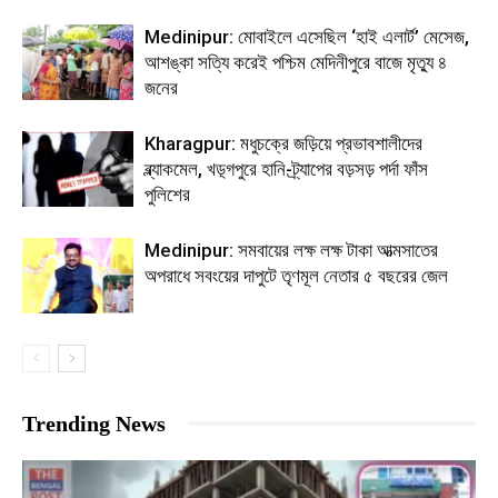
Medinipur: মোবাইলে এসেছিল ‘হাই এলার্ট’ মেসেজ,
আশঙ্কা সত্যি করেই পশ্চিম মেদিনীপুরে বাজে মৃত্যু ৪
জনের
Kharagpur: মধুচক্রে জড়িয়ে প্রভাবশালীদের
ব্ল্যাকমেল, খড়্গপুরে হানি-ট্র্যাপের বড়সড় পর্দা ফাঁস
পুলিশের
Medinipur: সমবায়ের লক্ষ লক্ষ টাকা আত্মসাতের
অপরাধে সবংয়ের দাপুটে তৃণমূল নেতার ৫ বছরের জেল
Trending News