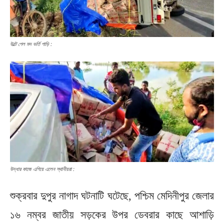
উল্টে গেল মদ ভর্তি গাড়ি :
উদ্ধার কাজে এগিয়ে এলেন স্থানীয়রা :
শুক্রবার দুপুর নাগাদ ঘটনাটি ঘটেছে, পশ্চিম মেদিনীপুর জেলার
১৬ নম্বর জাতীয় সড়কের উপর ডেবরার কাছে আশাড়ি