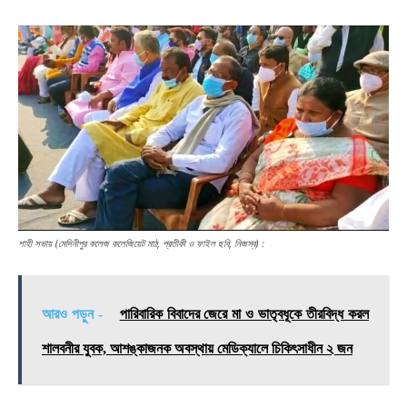
শাহী সভায় (মেদিনীপুর কলেজ কলেজিয়েট মাঠ, প্রতীকী ও ফাইল ছবি, নিজস্ব) :
আরও পড়ুন -
পারিবারিক বিবাদের জেরে মা ও ভাতৃবধূকে তীরবিদ্ধ করল
শালবনীর যুবক, আশঙ্কাজনক অবস্থায় মেডিক্যালে চিকিৎসাধীন ২ জন