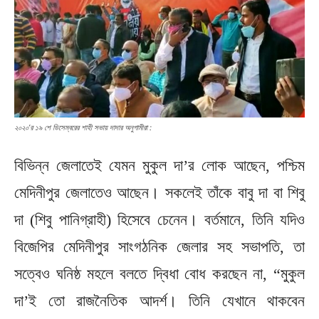
২০২০’র ১৯ শে ডিসেম্বরের শাহী সভায় দাদার অনুগামীরা :
বিভিন্ন জেলাতেই যেমন মুকুল দা’র লোক আছেন, পশ্চিম
মেদিনীপুর জেলাতেও আছেন। সকলেই তাঁকে বাবু দা বা শিবু
দা (শিবু পানিগ্রাহী) হিসেবে চেনেন। বর্তমানে, তিনি যদিও
বিজেপির মেদিনীপুর সাংগঠনিক জেলার সহ সভাপতি, তা
সত্বেও ঘনিষ্ঠ মহলে বলতে দ্বিধা বোধ করছেন না, “মুকুল
দা’ই তো রাজনৈতিক আদর্শ। তিনি যেখানে থাকবেন