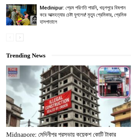
Medinipur: প্রেম পরিণতি পায়নি, খড়্গপুরে বিষপান
করে আত্মহত্যার চেষ্টা যুগলের! মৃত্যু প্রেমিকার, প্রেমিক
হাসপাতালে
Trending News
Midnapore: মেদিনীপুর পুরসভায় কয়েকশ কোটি টাকার