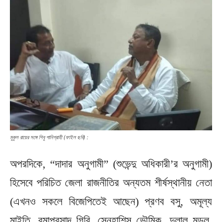
মুকুল রায়ের সঙ্গে শিবু পানিগ্রাহী (ফাইল ছবি) :
অপরদিকে, “দাদার অনুগামী” (শুভেন্দু অধিকারী’র অনুগামী)
হিসেবে পরিচিত জেলা রাজনীতির অন্যতম শীর্ষস্থানীয় নেতা
(এখনও সকলে বিজেপিতেই আছেন) প্রণব বসু, অমূল্য
মাইতি, রমাপ্রসাদ গিরি, স্নেহাশিস ভৌমিক, দুলাল মন্ডল,