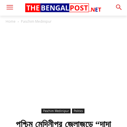
THE
BENGAL
POST
.N
E
T
Home
Paschim Medinipur
Paschim Medinipur
Politics
পশ্চিম মেদিনীপুর জেলাজুড়ে “দাদা