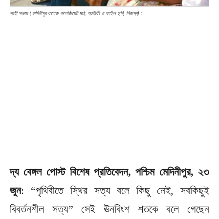
শাহী সভায় (মেদিনীপুর কলেজ কলেজিয়েট মাঠ, প্রতীকী ও ফাইল ছবি, নিজস্ব) :
দ্য বেঙ্গল পোস্ট বিশেষ প্রতিবেদন, পশ্চিম মেদিনীপুর, ২৩
জুন
: “পৃথিবীতে স্থির সত্য বলে কিছু নেই, সবকিছুই
বিবর্তনশীল সত্য” সেই ঊনবিংশ শতকে বলে গেছেন