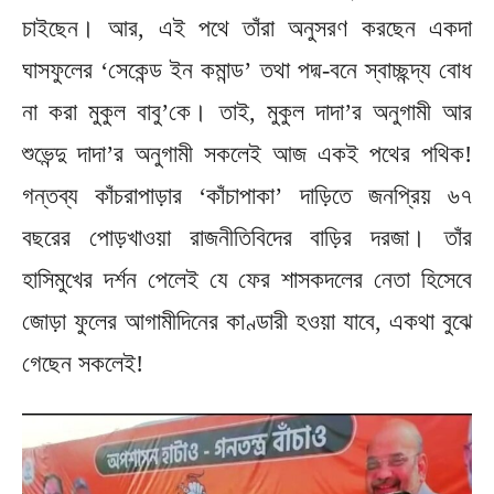
চাইছেন। আর, এই পথে তাঁরা অনুসরণ করছেন একদা
ঘাসফুলের ‘সেকেন্ড ইন কমান্ড’ তথা পদ্ম-বনে স্বাচ্ছন্দ্য বোধ
না করা মুকুল বাবু’কে। তাই, মুকুল দাদা’র অনুগামী আর
শুভেন্দু দাদা’র অনুগামী সকলেই আজ একই পথের পথিক!
গন্তব্য কাঁচরাপাড়ার ‘কাঁচাপাকা’ দাড়িতে জনপ্রিয় ৬৭
বছরের পোড়খাওয়া রাজনীতিবিদের বাড়ির দরজা। তাঁর
হাসিমুখের দর্শন পেলেই যে ফের শাসকদলের নেতা হিসেবে
জোড়া ফুলের আগামীদিনের কাণ্ডারী হওয়া যাবে, একথা বুঝে
গেছেন সকলেই!