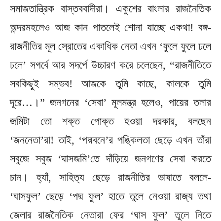
সমাজতান্ত্রিক বাস্তববাদীরা। একুশের বাংলার রাজনৈতিক
অন্দরমহলেও আজ কান পাতলেই শোনা যাচ্ছে একথা! বঙ্গ-
রাজনীতির মূল স্রোতের একাধিক নেতা এখন ‘ফুলে ফুলে ঢলে
ঢলে’ সগর্বে আর সদর্পে উচ্চারণ করে চলেছেন, “রাজনীতিতে
সবকিছুই সম্ভব! আজকে তুমি কাছে, কালকে তুমি
দূরে…।” জনগনের ‘সেবা’ মূলমন্ত্র হলেও, পায়ের তলার
জমিটা তো শক্ত পোক্ত হওয়া দরকার, বলছেন
‘জননেতা’রা! তাই, ‘পদ্মবনে’র পঙ্কিলতা ছেড়ে এখন তাঁরা
সবুজে সবুজ ‘ঘাসজমি’তে দাঁড়িয়ে জনগণের সেবা করতে
চান। হ্যাঁ, সাহিত্য ছেড়ে রাজনীতির ভাষাতে বললে-
‘ঘাসফুল’ ছেড়ে ‘পদ্ম ফুল’ হাতে তুলে নেওয়া রাজ্য তথা
জেলার রাজনৈতিক নেতারা ফের ‘ঘাস ফুল’ তুলে নিতে