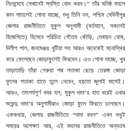
নিঃসন্দেহে সেখানেই স্বস্তি বোধ করব।” তাঁর ঘনিষ্ঠ মহলে
কান পাতলেই শোনা যাচ্ছে, শুধু তিনি নন, পশ্চিম মেদিনীপুর
জেলার রাজনীতিতে মুকুল অনুগামী (বর্তমানে, সকলেই
বিজেপিতে) হিসেবে পরিচিত গৌতম কৌড়ি, দেবায়ন ঘোষ,
দিলীপ পাল, জনমেঞ্জয় খুটিয়া সহ আরও অনেকেই মনোস্থির
করে ফেলেছেন জোড়াফুলেই ফিরবেন। এও শোনা যাচ্ছে, খুব
তাড়াতাড়ি তাঁরা গেরুয়া পদ্ম পতাকা ছেড়ে তেরঙ্গা জোড়া
ফুলের পতাকা হাতে তুলে নেবেন, হয়তো জুলাই মাসেই।
আরও, তাৎপর্যপূর্ণ খবর হল, মুকুল দাদা’র হাত ধরেই এবার
শুভেন্দু দাদা’র অনুগামীরাও জোড়া ফুলে ফিরতে চলেছেন।
এককথায়, জেলার রাজনীতিতে “দাদা বদল” এখন শুধুই
সময়ের অপেক্ষা! আর, এই বদলের রাজনীতিতে অন্যতম