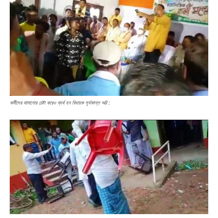
কর্মীদের থামানোর চেষ্টা করেও ব্যর্থ হন বিধায়ক সূর্যকান্ত অট্ট :