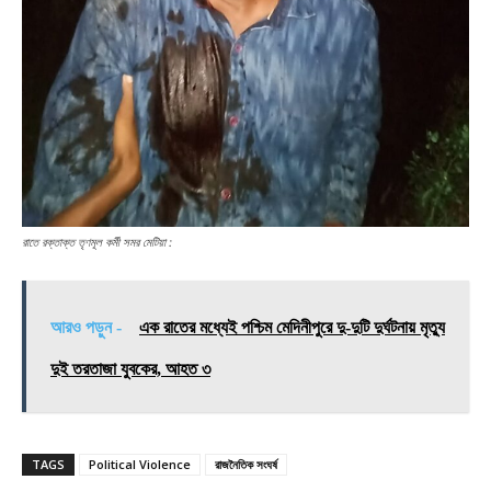
রাতে রক্তাক্ত তৃণমূল কর্মী সমর মেটিয়া :
আরও পড়ুন -
এক রাতের মধ্যেই পশ্চিম মেদিনীপুরে দু-দুটি দুর্ঘটনায় মৃত্যু
দুই তরতাজা যুবকের, আহত ৩
TAGS
Political Violence
রাজনৈতিক সংঘর্ষ