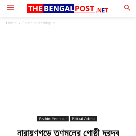
THE
BENGAL
POST
.N
E
T
Home
Paschim Medinipur
Paschim Medinipur
Political Violence
নারায়ণগড়ে তৃণমূলের গোষ্ঠী দ্বন্দ্ব