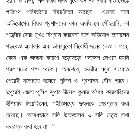
হয়। তাছাড়া, শিলাবতীর নদীর বুকে ধস সহ নদীর পাড় ভেঙে
গতিপথ পরিবর্তনের বিষয়টিতো আছেই। এমনই নানা
অভিযোগের বিষয় প্রশাসনের কান অবধি যে পৌঁছয়নি, তা
শতাব্দীর সেরা মূর্খও বিশ্বাস করবেনা বলে অভিযোগ জানালেন
গড়বেতা এলাকার এক ডাকাবুকো বিরোধী দলের নেতা। তবে,
কোন এক অজানা কারণে বড়োসড়ো পদক্ষেপ নেওয়া হয়নি
প্রশাসনের পক্ষ থেকে। অবশেষে, মন্ত্রীর সবুজ সংকেত
পেয়েই নড়েচড়ে বসেছে পুলিশ ও প্রশাসন যৌথ ভাবে।
দুপুরেই জেলা পুলিশ সুপার দীনেশ কুমার অবৈধ কারবারিদের
হুঁশিয়ারি দিয়েছিলেন, “ইতিমধ্যে দুজনকে গ্রেপ্তার করা
হয়েছে। অবৈধভাবে বালি উত্তোলন ও বালি মজুত রাখা
বরদাস্ত করা হবে না।”