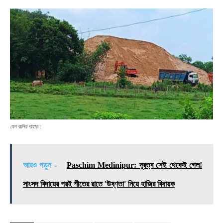
যেন বালির পাহাড় :
আরও পড়ুন -
Paschim Medinipur: দূরত্ব সেই থেকেই গেল!
সাংসদ বিদায়ের পরই শীতের রাতে 'উষ্ণতা' নিয়ে হাজির বিধায়ক