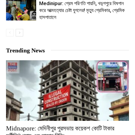
Medinipur: প্রেম পরিণতি পায়নি, খড়্গপুরে বিষপান
করে আত্মহত্যার চেষ্টা যুগলের! মৃত্যু প্রেমিকার, প্রেমিক
হাসপাতালে
Trending News
Midnapore: মেদিনীপুর পুরসভায় কয়েকশ কোটি টাকার