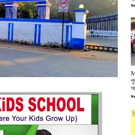
Ne
M
পু
আ
Ne