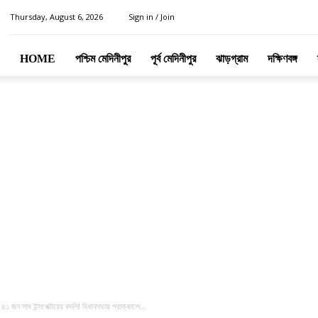
Thursday, August 6, 2026
Sign in / Join
HOME
পশ্চিম মেদিনীপুর
পূর্ব মেদিনীপুর
ঝাড়গ্রাম
দক্ষিণবঙ্গ
ন সাব ইন্সপেক্টরের বদলি! বিধানসভার প্রাক্কালে...