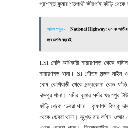
প্রশান্ত কুমার শতপাথী ক্ষীরপাই ফাঁড়ি থেকে 
আরও পড়ুন -
National Highway: ৬০ নং জাতীয় সড়
হবে চলতি বছরেই
LSI শেলি অধিকারী নারায়ণগড় থেকে ঘাট
নারায়ণগড় থানা। SI গৌতম মন্ডল লাইন 
ঘোষ কেশিয়াড়ী থেকে চন্দ্রকোনা রোড ফাঁ
দাসপুর থানা। সমীর কুমার সর্দার খড়গপুর টা
ফাঁড়ি থেকে ডেবরা থানা। কৃষ্ণপদ কিস্কু 
থেকে ডেবরা থানা। সুখেন্দু রায় লাইন ওআর 
থেকে ডেবরা থানা। ফিরোজউদ্দিন সেখ স