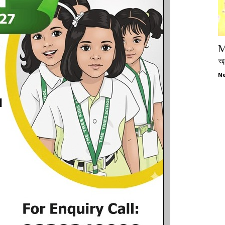
M
অপ
Ne