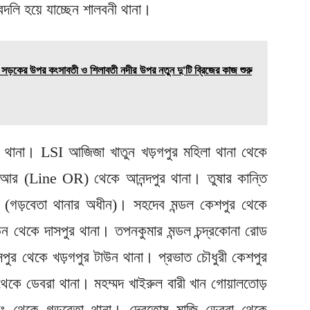
বদলি হয়ে যাচ্ছেন শালবনী থানা।
কের উপর কংসাবতী ও শিলাবতী নদীর উপর নতুন দু'টি ব্রিজের কাজ শুরু
াল থানা। LSI আজিজা খাতুন খড়গপুর মহিলা থানা থেকে
ওআর (Line OR) থেকে আনন্দপুর থানা। তুষার কান্তি
ড়ি (গড়বেতা থানার অধীন)। সহদেব মন্ডল কেশপুর থেকে
উন থেকে দাসপুর থানা। তপনকুমার মন্ডল চন্দ্রকোনা রোড
দাসপুর থেকে খড়গপুর টাউন থানা। প্রভাত চৌধুরী কেশপুর
থেকে ডেবরা থানা। মহম্মদ খাইরুল বারী খান গোয়ালতোড়
বং থেকে গড়বেতা থানা। দেবতোষ মাজি ডেবরা থেকে