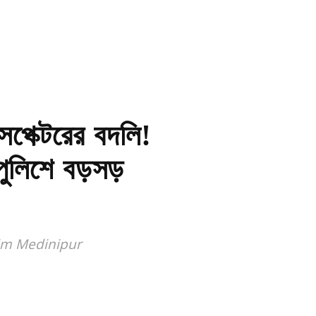
েক্টরের বদলি!
পুলিশে বড়সড়
him Medinipur