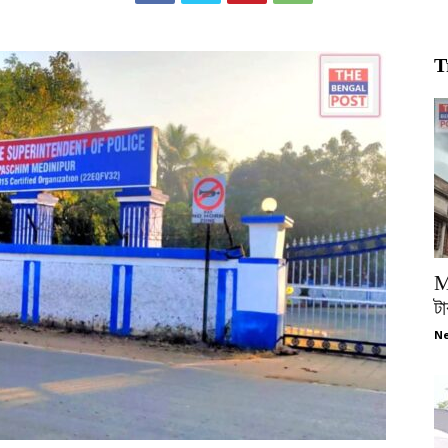
T
M
টা
Ne