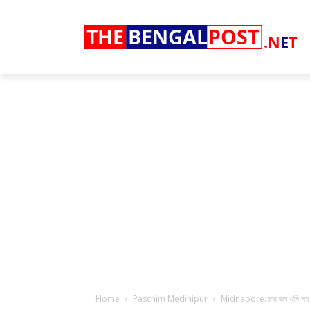
THE
BENGAL
POST
.N
E
T
Home
Paschim Medinipur
Midnapore: চার জন ওসি সহ ৪১ জ