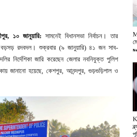
M
ীপুর, ১০ জানুয়ারি:
সামনেই বিধানসভা নির্বাচন। তার
ম
িশে বড়সড় রদবদল। শুক্রবার (৯ জানুয়ারি) ৪১ জন সাব-
Ne
দলির নির্দেশিকা জারি করেছেন জেলার নবনিযুক্ত পুলিশ
িকায় জানানো হয়েছে, কেশপুর, আনন্দপুর, গুড়গুড়িপাল ও
K
ব্
প