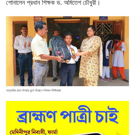
শোনালেন প্রধান শিক্ষক ড. অমিতেশ চৌধুরী।
সাত্যকির হাতে উপহার তুলে দিচ্ছেন শিক্ষক-শিক্ষিকারা: