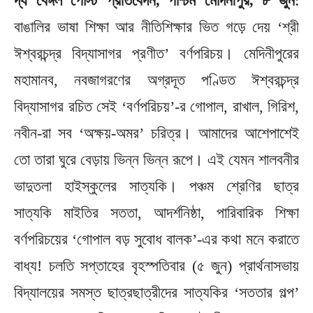
দ্য বেঙ্গল পোস্ট প্রতিবেদন, পশ্চিম মেদিনীপুর, ৮ জুন
:
বাঙালির ভাষা শিক্ষা আর নীতিশিক্ষার ভিত গড়ে দেয় ‘শ্রী
ঈশ্বরচন্দ্র বিদ্যাসাগর প্রণীত’ বর্ণপরিচয়। মেদিনীপুরের
মহামানব, নবজাগরণের অগ্রদূত পণ্ডিত ঈশ্বরচন্দ্র
বিদ্যাসাগর রচিত সেই ‘বর্ণপরিচয়’-র গোপাল, রাখাল, গিরিশ,
নবীন-রা সব ‘অক্ষয়-অমর’ চরিত্র। আমাদের আশেপাশেই
তো তারা ঘুরে বেড়ায় ভিন্ন ভিন্ন রূপে। এই যেমন শালবনীর
ভাদুতলা হাইস্কুলের সাত্যকি। পঞ্চম শ্রেণির ছাত্র
সাত্যকি মাইতির সততা, আদর্শনিষ্ঠা, পারিবারিক শিক্ষা
বর্ণপরিচয়ের ‘গোপাল বড় সুবোধ বালক’-এর কথা মনে করাতে
বাধ্য! চলতি সপ্তাহের বৃহস্পতিবার (৫ জুন) প্রার্থনাসভায়
বিদ্যালয়ের সমস্ত ছাত্রছাত্রীদের সাত্যকির ‘সততার গল্প’