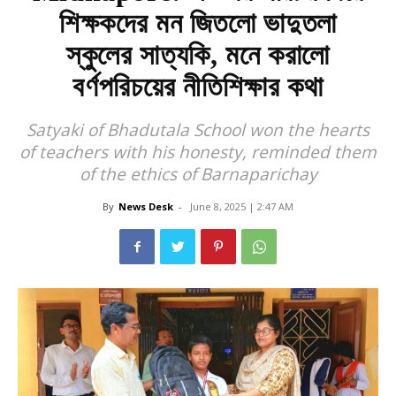
শিক্ষকদের মন জিতলো ভাদুতলা
স্কুলের সাত্যকি, মনে করালো
বর্ণপরিচয়ের নীতিশিক্ষার কথা
Satyaki of Bhadutala School won the hearts
of teachers with his honesty, reminded them
of the ethics of Barnaparichay
By
News Desk
-
June 8, 2025 | 2:47 AM