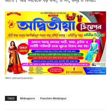
ভালো। আর সবথেকে বড় কথা, ও সৎ, ভদ্র ও বিনয়ী!”
বিজ্ঞাপন (Advertisement):
TAGS
Midnapore
Paschim Medinipur