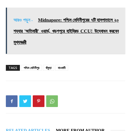
আরও পড়ুন -
Midnapore: পশ্চিম মেদিনীপুরের ৭টি হাসপাতালে ২০
শয্যার 'অতিমারী' ওয়ার্ড, খড়গপুরে হাইব্রিড CCU! উদ্বোধন করবেন
মুখ্যমন্ত্রী
TAGS
পশ্চিম মেদিনীপুর
বাঁকুড়া
মাওবাদী
RELATED ARTICLES
MORE FROM AUTHOR