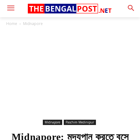
THE
BENGAL
POST
.N
E
T
Home
Midnapore
Midnapore
Paschim Medinipur
Midnapore: মদ্যপান করতে বসে