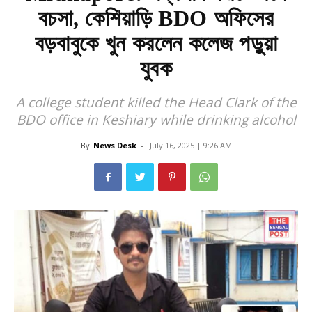
বচসা, কেশিয়াড়ি BDO অফিসের
বড়বাবুকে খুন করলেন কলেজ পড়ুয়া
যুবক
A college student killed the Head Clark of the
BDO office in Keshiary while drinking alcohol
By
News Desk
-
July 16, 2025 | 9:26 AM