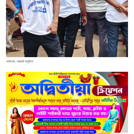
অভিষেক, সরকারি অনুষ্ঠানে: