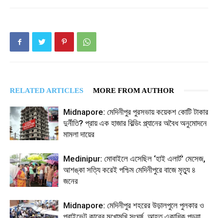
RELATED ARTICLES
MORE FROM AUTHOR
Midnapore: মেদিনীপুর পুরসভায় কয়েকশ কোটি টাকার
দুর্নীতি? প্রায় এক হাজার বিল্ডিং প্ল্যানের অবৈধ অনুমোদনে
মামলা দায়ের
Medinipur: মোবাইলে এসেছিল ‘হাই এলার্ট’ মেসেজ,
আশঙ্কা সত্যি করেই পশ্চিম মেদিনীপুরে বাজে মৃত্যু ৪
জনের
Midnapore: মেদিনীপুর শহরের উড়ালপুলে পুলকার ও
প্রাইভেট কারের মুখোমুখি সংঘর্ষ, আহত একাধিক পড়ুয়া