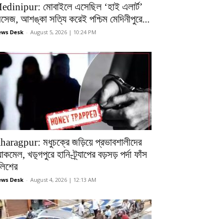
edinipur: মোবাইলে এসেছিল ‘হাই এলার্ট’
েসেজ, আশঙ্কা সত্যি করেই পশ্চিম মেদিনীপুরে...
ws Desk
-
August 5, 2026 | 10:24 PM
haragpur: মধুচক্রে জড়িয়ে প্রভাবশালীদের
ল্যাকমেল, খড়্গপুরে হানি-ট্র্যাপের বড়সড় পর্দা ফাঁস
ুলিশের
ws Desk
-
August 4, 2026 | 12:13 AM