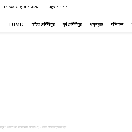
Friday, August 7, 2026
Sign in / Join
HOME
পশ্চিম মেদিনীপুর
পূর্ব মেদিনীপুর
ঝাড়গ্রাম
দক্ষিণবঙ্গ
লয়ে দূষণ পরিমাপক ব্যবস্থার উদ্বোধন, গেটের সামনেই ডিসপ্লে...