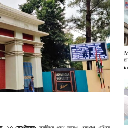
M
টা
Ne
ুর, ২৭ সেপ্টেম্বর
: সমৃদ্ধির পথে আরও একধাপ এগিয়ে