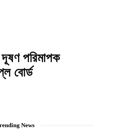
়ে দূষণ পরিমাপক
লে বোর্ড
rending News