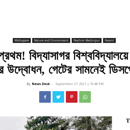
Midnapore
Nature and Environment
Paschim Medinipur
Recent
প্রথম! বিদ্যাসাগর বিশ্ববিদ্যালয
ার উদ্বোধন, গেটের সামনেই ডিসপ্
By
News Desk
-
September 27, 2021 | 10:48 PM
T