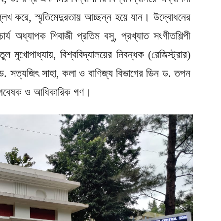
 করে, স্মৃতিমেদুরতায় আচ্ছন্ন হয়ে যান। উদ্বোধনের
ার্য অধ্যাপক শিবাজী প্রতিম বসু, প্রখ্যাত সংগীতশিল্পী
ল মুখোপাধ্যায়, বিশ্ববিদ্যালয়ের নিবন্ধক (রেজিস্ট্রার)
িন ড. সত্যজিৎ সাহা, কলা ও বাণিজ্য বিভাগের ডিন ড. তপন
া, গবেষক ও আধিকারিক গণ।