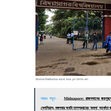
বিদ্যাসাগর বিশ্ববিদ্যালয়ের সামনেই বসেছে দূষণ নির্দেশক বোর্ড :
আরও পড়ুন -
Midnapore: রাজস্থানের জয়পুরকেও 
সেলসিয়াস; মঙ্গলবার অবধি তাপপ্রবাহের 'কমলা' সতর্কতা জ