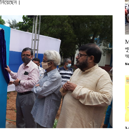
ানিয়েছেন।
M
পু
আ
Ne
M