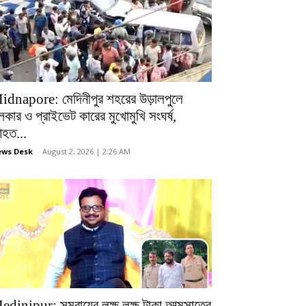
idnapore: মেদিনীপুর শহরের উড়ালপুলে
লকার ও প্রাইভেট কারের মুখোমুখি সংঘর্ষ,
হত...
ws Desk
-
August 2, 2026 | 2:26 AM
edinipur: সমবায়ের লক্ষ লক্ষ টাকা আত্মসাতের