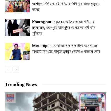
আশঙ্কা সত্যি করেই পশ্চিম মেদিনীপুরে বাজে মৃত্যু ৪
জনের
Kharagpur: মধুচক্রে জড়িয়ে প্রভাবশালীদের
ব্ল্যাকমেল, খড়্গপুরে হানি-ট্র্যাপের বড়সড় পর্দা ফাঁস
পুলিশের
Medinipur: সমবায়ের লক্ষ লক্ষ টাকা আত্মসাতের
অপরাধে সবংয়ের দাপুটে তৃণমূল নেতার ৫ বছরের জেল
Trending News