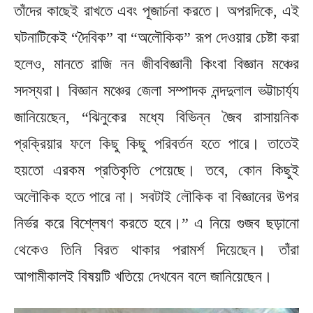
তাঁদের কাছেই রাখতে এবং পূজার্চনা করতে। অপরদিকে, এই
ঘটনাটিকেই “দৈবিক” বা “অলৌকিক” রূপ দেওয়ার চেষ্টা করা
হলেও, মানতে রাজি নন জীববিজ্ঞানী কিংবা বিজ্ঞান মঞ্চের
সদস্যরা। বিজ্ঞান মঞ্চের জেলা সম্পাদক নন্দদুলাল ভট্টাচার্য্য
জানিয়েছেন, “ঝিনুকের মধ্যে বিভিন্ন জৈব রাসায়নিক
প্রক্রিয়ার ফলে কিছু কিছু পরিবর্তন হতে পারে। তাতেই
হয়তো এরকম প্রতিকৃতি পেয়েছে। তবে, কোন কিছুই
অলৌকিক হতে পারে না। সবটাই লৌকিক বা বিজ্ঞানের উপর
নির্ভর করে বিশ্লেষণ করতে হবে।” এ নিয়ে গুজব ছড়ানো
থেকেও তিনি বিরত থাকার পরামর্শ দিয়েছেন। তাঁরা
আগামীকালই বিষয়টি খতিয়ে দেখবেন বলে জানিয়েছেন।