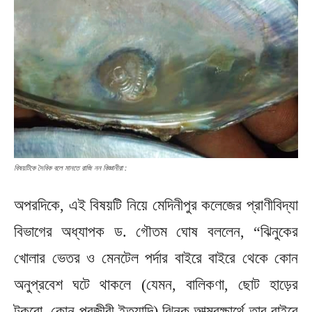
বিষয়টিকে দৈবিক বলে মানতে রাজি নন বিজ্ঞানীরা :
অপরদিকে, এই বিষয়টি নিয়ে মেদিনীপুর কলেজের প্রাণীবিদ্যা
বিভাগের অধ্যাপক ড. গৌতম ঘোষ বললেন, “ঝিনুকের
খোলার ভেতর ও মেনটেল পর্দার বাইরে বাইরে থেকে কোন
অনুপ্রবেশ ঘটে থাকলে (যেমন, বালিকণা, ছোট হাড়ের
টুকরো, কোন পরজীবী ইত্যাদি) ঝিনুক আত্মরক্ষার্থে তার বাইরে