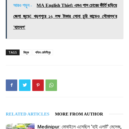
আরও পড়ুন -
MA English Thief: এমএ পাস চোরের কীর্তি ছড়িয়ে
জেলা জুড়ে! খড়্গপুরে ১২ লক্ষ টাকার সোনা চুরি কান্ডেও সৌমাল্য'র
'হাতযশ'
TAGS
ঝিনুক
পশ্চিম মেদিনীপুর
RELATED ARTICLES
MORE FROM AUTHOR
Medinipur: মোবাইলে এসেছিল ‘হাই এলার্ট’ মেসেজ,