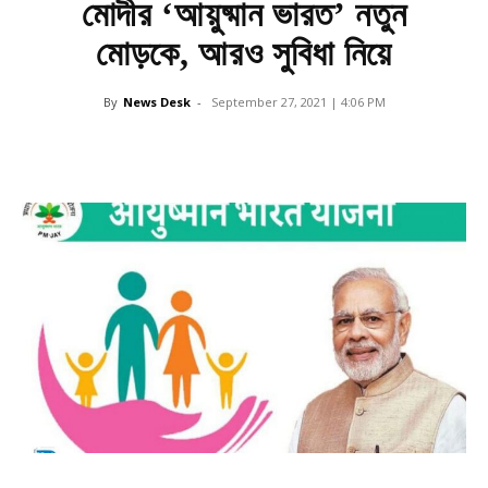
মোদীর ‘আয়ুষ্মান ভারত’ নতুন
মোড়কে, আরও সুবিধা নিয়ে
By
News Desk
-
September 27, 2021 | 4:06 PM