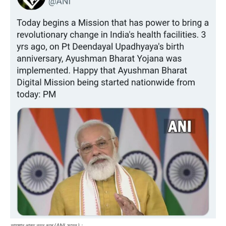
আয়ুষ্মান ভারত নতুন রূপে (ANI সূত্রে ) :